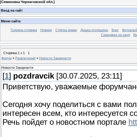
[
Семеновка Черниговской обл.
]
Вход на сайт
Меню сайта
Головна сторінка
Новини
Стрічка новин
Дошка оголошень
Блог
Фотоаль
Семенівка на карті
Ві
Сторінка
1
з
1
1
Форум
»
Развлечения
»
Новости Закарпаття
Новости Закарпаття
[
1
]
pozdravcik
[30.07.2025, 23:11]
Приветствую, уважаемые форумчан
Сегодня хочу поделиться с вами пол
интересен всем, кто интересуется с
Речь пойдет о новостном портале
ht