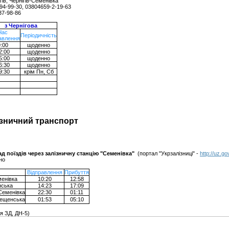
ів, Чернігів-Семенівка
94-99-30, 03804659-2-19-63
-98-86
з Чернігова
Час
Періодичність
авлення
:00
щоденно
2:00
щоденно
5:00
щоденно
6:30
щоденно
9:30
крім Пн, Сб
ізничний транспорт
д поїздів через залізничну станцію "Семенівка"
(портал "Укрзалізниці" -
http://uz.go
но
Відправлення
Прибуття
еменівка
10:20
12:58
нська
14:23
17:09
Семенівка
22:30
01:11
рещенська
01:53
05:10
я ЗД, ДН-5)