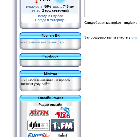
влажность:
86%
давл.:
746 мм
ветер:
2 м/с, северный
Погода в Одессе
Погода в Ужгороде
Сподобався матеріал - поділи
Група у ВК
Запрошуємо взяти участь у
оп
-->
Семенівське земляцтво
Facebook
Міні-чат
--> Вызов мини-чата - в правом
нижнем углу сайта
Онлайн-РАДІО
Радио онлайн