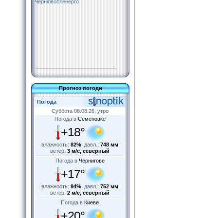
Прогноз погоди
Погода
Суббота 08.08.26, утро
Погода в
Семеновке
+18°
влажность:
82%
давл.:
748 мм
ветер:
3 м/с, северный
Погода в
Чернигове
+17°
влажность:
94%
давл.:
752 мм
ветер:
2 м/с, северный
Погода в
Киеве
+20°