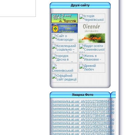
Друзі сайту
Хмарка Фото
//semenovka.at.ua/_ph/10/1/275098484.jpg
//semenovka.at.ua/_ph/10/1/914185597.jpg
//semenovka.at.ua/_ph/10/1/721555728.jpg
//semenovka.at.ua/_ph/10/1/515710518.jpg
//semenovka.at.ua/_ph/18/1/7384345.jpg
//semenovka.at.ua/_ph/10/1/356036972.jpg
//semenovka.at.ua/_ph/10/1/587611860.jpg
//semenovka.at.ua/_ph/10/1/40829741.jpg
//semenovka.at.ua/_ph/10/1/402456002.jpg
//semenovka.at.ua/_ph/10/1/675051236.jpg