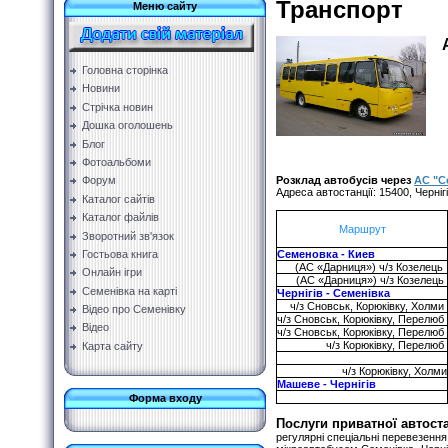
Транспорт
Меню сайту
А
Головна сторінка
Новини
Стрічка новин
Дошка оголошень
Блог
Фотоальбоми
Розклад автобусів через
АС "С
Форум
Адреса автостанції: 15400, Черніг
Каталог сайтів
Каталог файлів
Маршрут
Зворотний зв'язок
Гостьова книга
Семеновка - Киев
(АС «Дарниця») ч/з Козелець
Онлайн ігри
(АС «Дарниця») ч/з Козелець
Семенівка на карті
Чернігів - Семенівка
ч/з Сновськ, Корюківку, Холми
Відео про Семенівку
ч/з Сновськ, Корюківку, Перелюб
Відео
ч/з Сновськ, Корюківку, Перелюб
ч/з Корюківку, Перелюб
Карта сайту
ч/з Корюківку, Холми
Машеве - Чернігів
Форма входу
Послуги приватної автоста
регулярні спеціальні перевезення