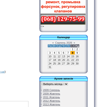
-->
Календар
«
Серпень 2026
»
Пн
Вт
Ср
Чт
Пт
Сб
Нд
1
2
3
4
5
6
7
8
9
10
11
12
13
14
15
16
17
18
19
20
21
22
23
24
25
26
27
28
29
30
31
v.ua/
)
Архив записів
2009 Серпень
2009 Жовтень
2011 Жовтень
2012 Жовтень
2013 Жовтень