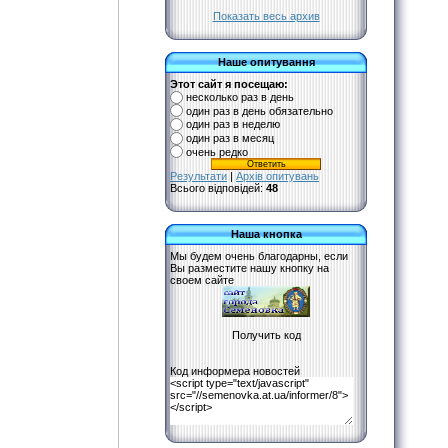
Показать весь архив
Наше опитування
Этот сайт я посещаю:
несколько раз в день
один раз в день обязательно
один раз в неделю
один раз в месяц
очень редко
Результати
|
Архів опитувань
Всього відповідей:
48
Наша кнопка
Мы будем очень благодарны, если
Вы разместите нашу кнопку на
своем сайте
Код информера новостей