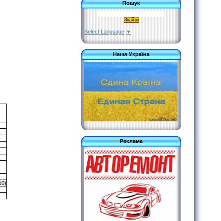
Пошук
Select Language
▼
Наша Україна
Реклама
10)