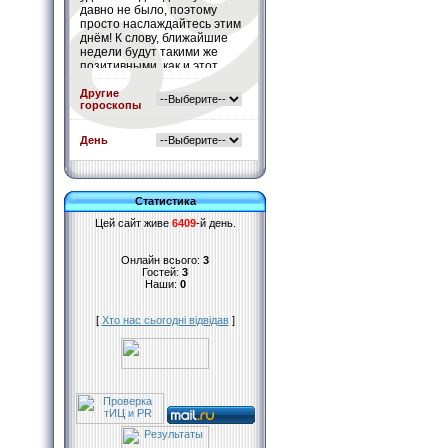
давно не было, поэтому
просто наслаждайтесь этим
днём! К слову, ближайшие
недели будут такими же
позитивными, как и этот
день. Считайте это белой
полосой Вашей жизни.
Другие
гороскопы
Подробнее
»
День
Статистика
Цей сайт живе
6409
-й день.
Онлайн всього:
3
Гостей:
3
Наши:
0
[
Хто нас сьогодні відвідав
]