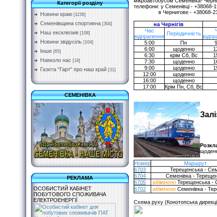
мікроавтобусом Семенівка- Черніг
Категорії розділу
телефони: у Семенівці - +38068-1
в Чернигове - +38068-237
Новини краю
[1156]
Семенівщина спортивна
[304]
на Чернігів
Час
Наш ексклюзив
[108]
Періодичність
відпралення
відпр
Новини звідусіль
[104]
5:00
Пн
9
6:00
щоденно
1
Інше
[65]
6:30
крім Сб, Вс
1
Навколо нас
[18]
7:30
щоденно
1
9:00
щоденно
1
Газета "Гарт" про наш край
[31]
12:00
щоденно
16:00
щоденно
17:00
Крім Пн, Сб, Вс
СЕМЕНІВКА
Зал
Розкла
щоден
Номер
Маршрут
6703
Терещенська - С
6704
Семенівка - Тереще
РЕКЛАМА
6705
відмінено
Терещенська - 
ОСОБИСТИЙ КАБІНЕТ
6702
відмінено
Семенівка - Те
ПОБУТОВОГО СПОЖИВАЧА
ЕЛЕКТРОЕНЕРГІЇ
Схема руху (Конотопська дирекці