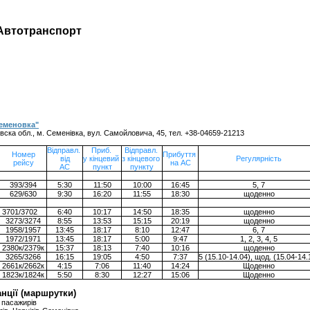
втотранспорт
еменовка"
івска обл., м. Семенівка, вул. Самойловича, 45, тел. +38-04659-21213
Відправл.
Приб.
Відправл.
Номер
Прибуття
від
у кінцевий
з кінцевого
Регулярність
рейсу
на АС
АС
пункт
пункту
393/394
5:30
11:50
10:00
16:45
5, 7
629/630
9:30
16:20
11:55
18:30
щоденно
3701/3702
6:40
10:17
14:50
18:35
щоденно
3273/3274
8:55
13:53
15:15
20:19
щоденно
1958/1957
13:45
18:17
8:10
12:47
6, 7
1972/1971
13:45
18:17
5:00
9:47
1, 2, 3, 4, 5
2380к/2379к
15:37
18:13
7:40
10:16
щоденно
3265/3266
16:15
19:05
4:50
7:37
5 (15.10-14.04), щод. (15.04-14.
2661к/2662к
4:15
7:06
11:40
14:24
Щоденно
1823к/1824к
5:50
8:30
12:27
15:06
Щоденно
нції (маршрутки)
 пасажирів