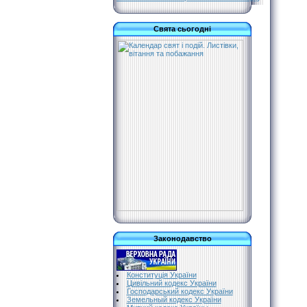
Свята сьогодні
Законодавство
Конституція України
Цивільний кодекс України
Господарський кодекс України
Земельный кодекс України