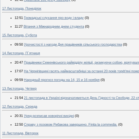
17 Листопада, Понеділок
12:51
Громадські слухання про воду і владу
(0)
11:27
Вітання з Міжнародним днем студента
(0)
15 Листопада, Субота
09:50
Урочистості з нагоди Дня працівників сільського господарства
(0)
14 Листопада, П`ятниця
20:47
Працівники Семенівського райвідділу міліції, ризикуючи собою, врятув
17:07
На Чернігівщині гасять наймасштабніші за останні 20 років торф'яні поже
09:59
Народный прогноз погоды на 14, 15 и 16 ноября
(0)
13 Листопада, Четвер
21:54
21 листопада в Україні відзначатиметься День Гідності та Свободи, 22 
12 Листопада, Середа
20:31
Уряд розписав новорічні вихідні
(0)
12:50
Справу з позовом Рибакова завершено. Finita la commedia.
(0)
11 Листопада, Вівторок