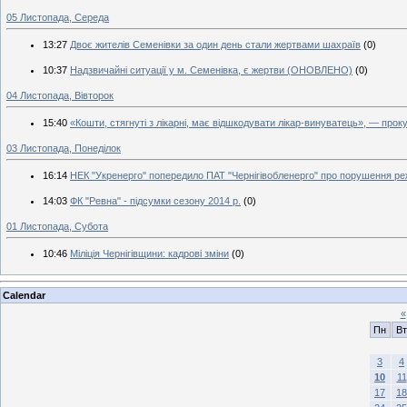
05 Листопада, Середа
13:27
Двоє жителів Семенівки за один день стали жертвами шахраїв
(0)
10:37
Надзвичайні ситуації у м. Семенівка, є жертви (ОНОВЛЕНО)
(0)
04 Листопада, Вівторок
15:40
«Кошти, стягнуті з лікарні, має відшкодувати лікар-винуватець», — прок
03 Листопада, Понеділок
16:14
НЕК "Укренерго" попередило ПАТ "Чернігівобленерго" про порушення р
14:03
ФК "Ревна" - підсумки сезону 2014 р.
(0)
01 Листопада, Субота
10:46
Міліція Чернігівщини: кадрові зміни
(0)
Calendar
«
Пн
Вт
3
4
10
11
17
18