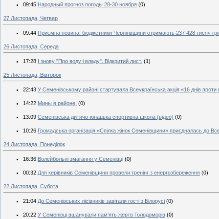
09:45
Народный прогноз погоды 28-30 ноября
(0)
27 Листопада, Четвер
09:44
Приємна новина: бюджетники Чернігівщини отримають 237 428 тисяч гр
26 Листопада, Середа
17:28
І знову "Про воду і владу". Відкритий лист.
(1)
25 Листопада, Вівторок
22:43
У Семенівському районі стартувала Всеукраїнська акція «16 днів проти
14:22
Мины в районе!
(0)
13:09
Семенівська дитячо-юнацька спортивна школа (відео)
(0)
10:26
Громадська організація «Спілка жінок Семенівщини» приєдналась до Всеу
24 Листопада, Понеділок
16:36
Волейбольні змагання у Семенівці
(0)
00:32
Для керівників Семенівщини провели тренінг з енергозбереження
(0)
22 Листопада, Субота
21:04
До Семенівських лісівників завітали гості з Білорусі
(0)
20:22
У Семенівці вшанували пам'ять жертв Голодоморів
(0)