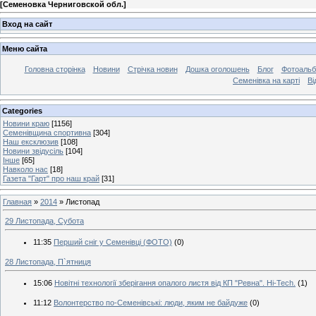
[
Семеновка Черниговской обл.
]
Вход на сайт
Меню сайта
Головна сторінка
Новини
Стрічка новин
Дошка оголошень
Блог
Фотоаль
Семенівка на карті
Ві
Categories
Новини краю
[1156]
Семенівщина спортивна
[304]
Наш ексклюзив
[108]
Новини звідусіль
[104]
Інше
[65]
Навколо нас
[18]
Газета "Гарт" про наш край
[31]
Главная
»
2014
»
Листопад
29 Листопада, Субота
11:35
Перший сніг у Семенівці (ФОТО)
(0)
28 Листопада, П`ятниця
15:06
Новітні технології зберігання опалого листя від КП "Ревна". Hi-Tech.
(1)
11:12
Волонтерство по-Семенівські: люди, яким не байдуже
(0)