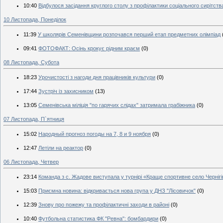
10:40
Відбулося засідання круглого столу з профілактики соціального сирітств
10 Листопада, Понеділок
11:39
У школярів Семенівщини розпочався перший етап предметних олімпіад
09:41
ФОТОФАКТ: Осінь крокує рідним краєм
(0)
08 Листопада, Субота
18:23
Урочистості з нагоди дня працівників культури
(0)
17:44
Зустріч із захисником
(13)
13:05
Семенівська міліція "по гарячих слідах" затримала грабіжника
(0)
07 Листопада, П`ятниця
15:02
Народный прогноз погоды на 7, 8 и 9 ноября
(0)
12:47
Летіли на реактор
(0)
06 Листопада, Четвер
23:14
Команда з с. Жадове виступала у турнірі «Краще спортивне село Черніг
15:03
Приємна новина: відкривається нова група у ДНЗ "Лісовичок"
(0)
12:39
Знову про пожежу та профілактичні заходи в районі
(0)
10:40
Футбольна статистика ФК "Ревна": бомбардири
(0)