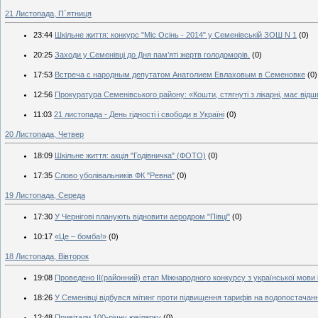
21 Листопада, П`ятниця
23:44
Шкільне життя: конкурс "Міс Осінь - 2014" у Семенівській ЗОШ N 1
(0)
20:25
Заходи у Семенівці до Дня пам’яті жертв голодоморів.
(0)
17:53
Встреча с народным депутатом Анатолием Евлаховым в Семеновке
(0)
12:56
Прокуратура Семенівського району: «Кошти, стягнуті з лікарні, має від
11:03
21 листопада - День гідності і свободи в Україні
(0)
20 Листопада, Четвер
18:09
Шкільне життя: акція "Годівничка" (ФОТО)
(0)
17:35
Слово уболівальників ФК "Ревна"
(0)
19 Листопада, Середа
17:30
У Чернігові планують відновити аеродром "Півці"
(0)
10:17
«Це – бомба!»
(0)
18 Листопада, Вівторок
19:08
Проведено ІІ(районний) етап Міжнародного конкурсу з української мови 
18:26
У Семенівці відбувся мітинг проти підвищення тарифів на водопостачан
12:48
Привітали 100-річну ювілярку
(0)