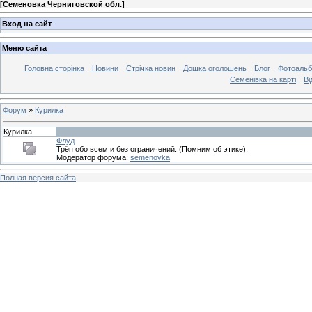
[
Семеновка Черниговской обл.
]
Вход на сайт
Меню сайта
Головна сторінка
Новини
Стрічка новин
Дошка оголошень
Блог
Фотоаль
Семенівка на карті
Ві
Форум
»
Курилка
Курилка
Флуд
Трёп обо всем и без ограничений. (Помним об этике).
Модератор форума:
semenovka
Полная версия сайта