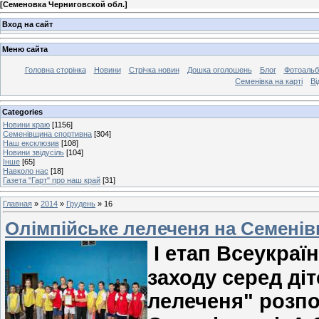
[
Семеновка Черниговской обл.
]
Вход на сайт
Меню сайта
Головна сторінка
Новини
Стрічка новин
Дошка оголошень
Блог
Фотоаль
Семенівка на карті
Ві
Categories
Новини краю
[1156]
Семенівщина спортивна
[304]
Наш ексклюзив
[108]
Новини звідусіль
[104]
Інше
[65]
Навколо нас
[18]
Газета "Гарт" про наш край
[31]
Главная
»
2014
»
Грудень
»
16
Олімпійське лелеченя на Семені
I етап Всеукраї
заходу серед ді
лелеченя" розпо