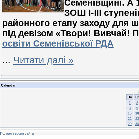
Семенівщині. А 
ЗОШ І-ІІІ ступе
районного етапу заходу для шк
під девізом «Твори! Вивчай! 
освіти Семенівської РДА
...
Читати далі »
Calendar
Пн
Вт
1
2
8
9
15
16
22
23
29
30
Полная версия сайта