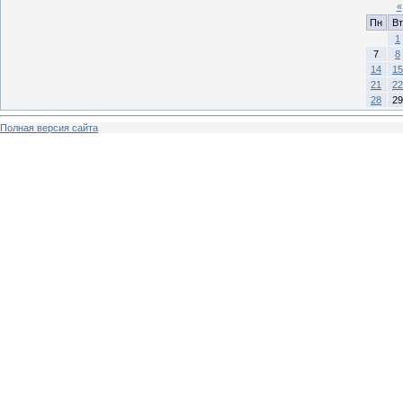
«
Пн
Вт
1
7
8
14
15
21
22
28
29
Полная версия сайта