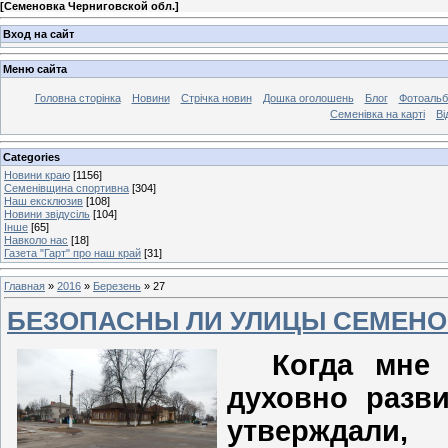
[
Семеновка Черниговской обл.
]
Вход на сайт
Меню сайта
Головна сторінка
Новини
Стрічка новин
Дошка оголошень
Блог
Фотоаль
Семенівка на карті
Ві
Categories
Новини краю
[1156]
Семенівщина спортивна
[304]
Наш ексклюзив
[108]
Новини звідусіль
[104]
Інше
[65]
Навколо нас
[18]
Газета "Гарт" про наш край
[31]
Главная
»
2016
»
Березень
»
27
БЕЗОПАСНЫ ЛИ УЛИЦЫ СЕМЕНО
Когда мне д
духовно разв
утверждали