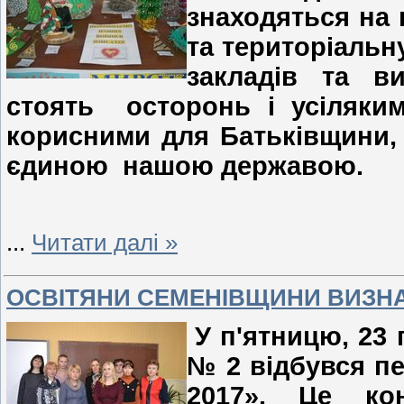
знаходяться на 
та територіальну
закладів та в
стоять осторонь і усіляк
корисними для Батьківщини,
єдиною нашою державою.
...
Читати далі »
ОСВІТЯНИ СЕМЕНІВЩИНИ ВИЗНА
У п'ятницю, 23 
№ 2 відбувся пе
2017». Це кон