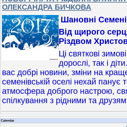
ОЛЕКСАНДРА БИЧКОВА
Шановні Семені
Від щирого серц
Різдвом Христо
Ці святкові зимов
дорослі, так і ді
вас добрі новини, зміни на краще
семенівській оселі нехай панує т
атмосфера доброго настрою, свя
спілкування з рідними та друзям
Calendar