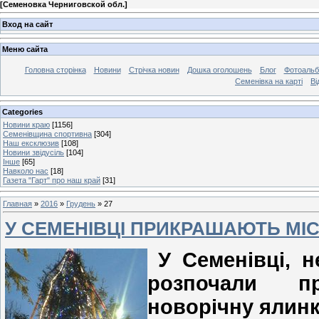
[
Семеновка Черниговской обл.
]
Вход на сайт
Меню сайта
Головна сторінка
Новини
Стрічка новин
Дошка оголошень
Блог
Фотоаль
Семенівка на карті
Ві
Categories
Новини краю
[1156]
Семенівщина спортивна
[304]
Наш ексклюзив
[108]
Новини звідусіль
[104]
Інше
[65]
Навколо нас
[18]
Газета "Гарт" про наш край
[31]
Главная
»
2016
»
Грудень
»
27
У СЕМЕНІВЦІ ПРИКРАШАЮТЬ МІ
У Семенівці, 
розпочали п
новорічну ялинк