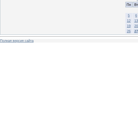
Пн
Вт
5
6
12
13
19
20
26
27
Полная версия сайта