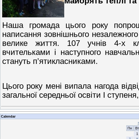
майорять теплі та 
Наша громада цього року попрощ
написання зовнішнього незалежного 
велике життя. 107 учнів 4-х к
вчительками і наступного навчаль
стануть п’ятикласниками.
Цього року мені випала нагода відві
загальної середньої освіти І ступеня
Calendar
Пн
Вт
1
7
8