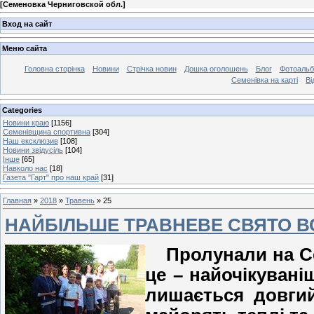
[
Семеновка Черниговской обл.
]
Вход на сайт
Меню сайта
Головна сторінка
Новини
Стрічка новин
Дошка оголошень
Блог
Фотоаль
Семенівка на карті
Ві
Categories
Новини краю
[1156]
Семенівщина спортивна
[304]
Наш ексклюзив
[108]
Новини звідусіль
[104]
Інше
[65]
Навколо нас
[18]
Газета "Гарт" про наш край
[31]
Главная
»
2018
»
Травень
»
25
НАЙБІЛЬШЕ ТРАВНЕВЕ СВЯТО ВС
Пролунали на Сем
це – найочікувані
лишається довгий