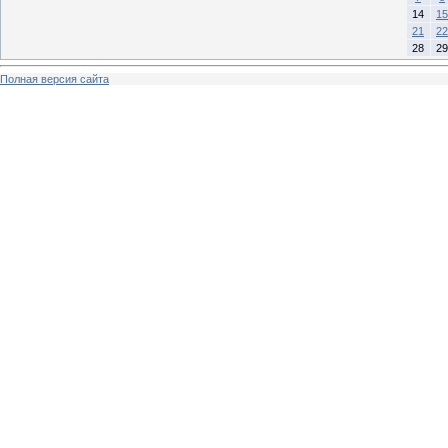
14
15
21
22
28
29
Полная версия сайта