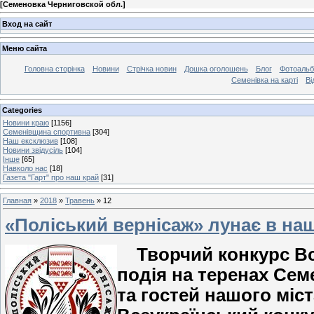
[
Семеновка Черниговской обл.
]
Вход на сайт
Меню сайта
Головна сторінка
Новини
Стрічка новин
Дошка оголошень
Блог
Фотоаль
Семенівка на карті
Ві
Categories
Новини краю
[1156]
Семенівщина спортивна
[304]
Наш ексклюзив
[108]
Новини звідусіль
[104]
Інше
[65]
Навколо нас
[18]
Газета "Гарт" про наш край
[31]
Главная
»
2018
»
Травень
»
12
«Поліський вернісаж» лунає в наш
Творчий конкурс Все
подія на теренах Сем
та гостей нашого міст