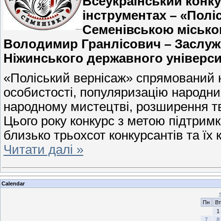
Всеукраїнський конк
інструментах – «Полі
Семенівською місько
Володимир Гранлісович – Заслуже
Ніжинського державного університ
«Поліський вернісаж» спрямований н
особистості, популяризацію народних
народному мистецтві, розширення тво
Цього року конкурс з метою підтримк
близько трьохсот конкурсантів та їх
Читати далі »
Calendar
Пн
Вт
1
7
8