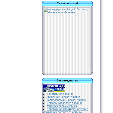
Свята сьогодні
Законодавство
Конституція України
Цивільний кодекс України
Господарський кодекс України
Земельный кодекс України
Митний кодекс Україны
Запобігання і протидія корупції в
державних органах та органах