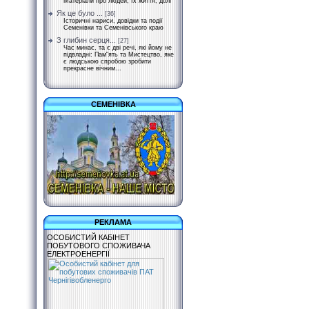
Матеріали про людей, їх життя, долі
Як це було ...
[36]
Історичні нариси, довідки та події
Семенівки та Семенівського краю
З глибин серця...
[27]
Час минає, та є дві речі, які йому не
підвладні: Пам"ять та Мистецтво, яке
є людською спробою зробити
прекрасне вічним...
СЕМЕНІВКА
РЕКЛАМА
ОСОБИСТИЙ КАБІНЕТ
ПОБУТОВОГО СПОЖИВАЧА
ЕЛЕКТРОЕНЕРГІЇ