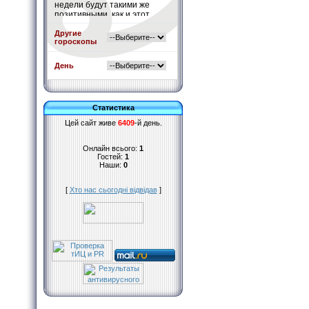
недели будут такими же
позитивными, как и этот
день. Считайте это белой
полосой Вашей жизни.
Другие
гороскопы
Подробнее
»
День
Статистика
Цей сайт живе
6409
-й день.
Онлайн всього:
1
Гостей:
1
Наши:
0
[
Хто нас сьогодні відвідав
]