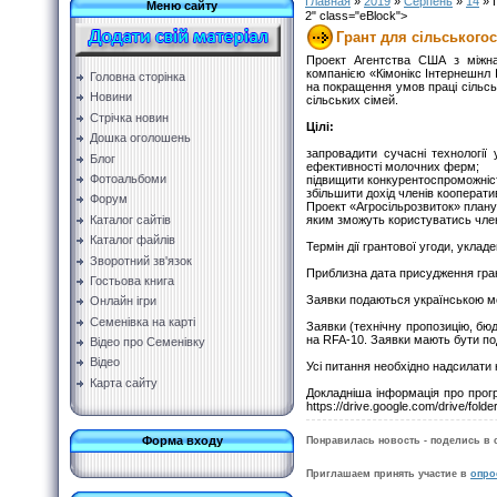
Главная
»
2019
»
Серпень
»
14
» 
Меню сайту
2" class="eBlock">
Грант для сільського
Проект Агентства США з міжнар
компанією «Кімонікс Інтернешнл 
Головна сторінка
на покращення умов праці сільсь
Новини
сільських сімей.
Стрічка новин
Цілі:
Дошка оголошень
запровадити сучасні технології
Блог
ефективності молочних ферм;
Фотоальбоми
підвищити конкурентоспроможніс
збільшити дохід членів кооперати
Форум
Проект «Агросільрозвиток» плану
Каталог сайтів
яким зможуть користуватись члени
Каталог файлів
Термін дії грантової угоди, укла
Зворотний зв'язок
Приблизна дата присудження гра
Гостьова книга
Заявки подаються українською мо
Онлайн ігри
Семенівка на карті
Заявки (технічну пропозицію, бю
на RFA-10. Заявки мають бути по
Відео про Семенівку
Відео
Усі питання необхідно надсилати 
Карта сайту
Докладніша інформація про прог
https://drive.google.com/drive/f
Форма входу
Понравилась новость - поделись в 
Приглашаем принять участие в
опро