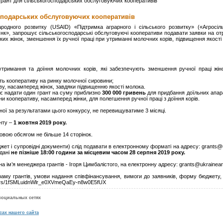
Грант для сільськогосподарських обслуговуючих кооперативів
сподарських обслуговуючих кооперативів
одного розвитку (USAID) «Підтримка аграрного і сільського розвитку» («Агросіль
Інк», запрошує сільськогосподарські обслуговуючі кооперативи подавати заявки на о
ких жінок, зменшення їх ручної праці при утриманні молочних корів, підвищення якості
 утримання та доїння молочних корів, які забезпечують зменшення ручної праці жін
ть кооперативу на ринку молочної сировини;
ву, насамперед жінок, завдяки підвищенню якості молока.
є надати один грант на суму приблизно
300 000 гривень
для придбання доїльних апара
 кооперативу, насамперед жінки, для полегшення ручної праці з доїння корів.
деної за результатами цього конкурсу, не перевищуватиме 3 місяці.
нту –
1 жовтня 2019 року.
вою обсягом не більше 14 сторінок.
джет і супровідні документи) слід подавати в електронному форматі на адресу: grants
дані
не пізніше 18:00 години за місцевим часом 28 серпня 2019 року.
на ім’я менеджера грантів - Ігоря Цимбалістого, на електронну адресу: grants@ukrainea
раму грантів, умови надання співфінансування, вимоги до заявників, форму бюджету,
olders/1fSMLuidnWlr_e0XVmeQaEy-n8w0E5fUX
социальных сетях
сах нашего сайта