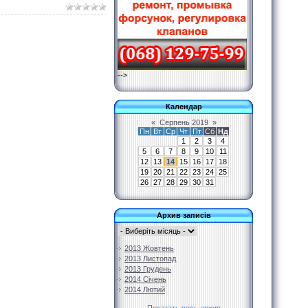
-->
Календар
«
Серпень 2019
»
Пн
Вт
Ср
Чт
Пт
Сб
Нд
1
2
3
4
5
6
7
8
9
10
11
12
13
14
15
16
17
18
19
20
21
22
23
24
25
26
27
28
29
30
31
Архив записів
2013 Жовтень
2013 Листопад
2013 Грудень
2014 Січень
2014 Лютий