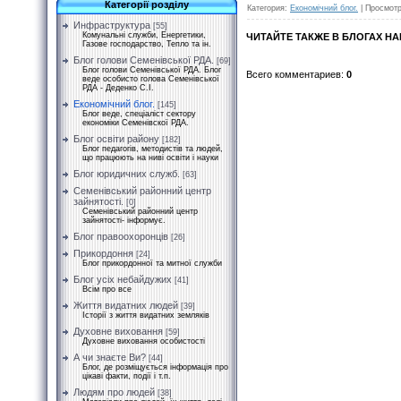
Категорії розділу
Категория
:
Економічний блог.
|
Просмот
Инфраструктура
[55]
Комунальні служби, Енергетики,
ЧИТАЙТЕ ТАКЖЕ В БЛОГАХ Н
Газове господарство, Тепло та ін.
Блог голови Семенівської РДА.
[69]
Блог голови Семенівської РДА. Блог
Всего комментариев
:
0
веде особисто голова Семенівської
РДА - Деденко С.І.
Економічний блог.
[145]
Блог веде, спеціаліст сектору
економіки Семенівскої РДА.
Блог освіти району
[182]
Блог педагогів, методистів та людей,
що працюють на ниві освіти і науки
Блог юридичних служб.
[63]
Семенівський районний центр
зайнятості.
[0]
Семенівський районний центр
зайнятості- інформує.
Блог правоохоронців
[26]
Прикордоння
[24]
Блог прикордонної та митної служби
Блог усіх небайдужих
[41]
Всім про все
Життя видатних людей
[39]
Історії з життя видатних земляків
Духовне виховання
[59]
Духовне виховання особистості
А чи знаєте Ви?
[44]
Блог, де розміщується інформація про
цікаві факти, події і т.п.
Людям про людей
[38]