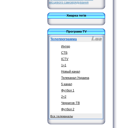
місцевого самоврядування
Хмарка тегів
Програма TV
Телепрограмма
Интер
СТБ
ICTV
1+1
Новый канал
Телеканал Украина
5 канал
Футбол 1
2+2
Чернигов-ТВ
Футбол 2
Все телеканалы