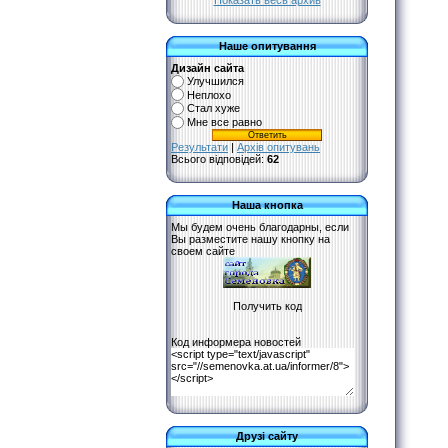
Показать весь архив
Наше опитування
Дизайн сайта
Улучшился
Неплохо
Стал хуже
Мне все равно
Результати
|
Архів опитувань
Всього відповідей:
62
Наша кнопка
Мы будем очень благодарны, если
Вы разместите нашу кнопку на
своем сайте
Код информера новостей
Друзі сайту