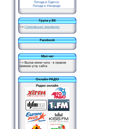
Погода в Одессе
Погода в Ужгороде
Група у ВК
-->
Семенівське земляцтво
Facebook
Міні-чат
--> Вызов мини-чата - в правом
нижнем углу сайта
Онлайн-РАДІО
Радио онлайн