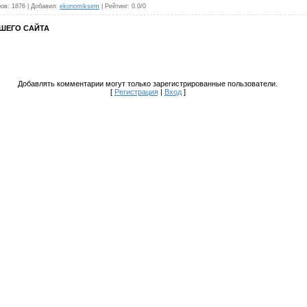
ров
:
1876
|
Добавил
:
ekonomiksem
|
Рейтинг
:
0.0
/
0
АШЕГО САЙТА
Добавлять комментарии могут только зарегистрированные пользователи.
[
Регистрация
|
Вход
]