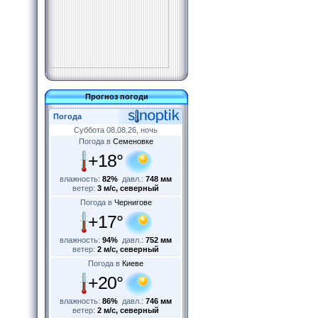
Прогноз погоди
Погода
Суббота 08.08.26, ночь
Погода в
Семеновке
+18°
влажность:
82%
давл.:
748 мм
ветер:
3 м/с, северный
Погода в
Чернигове
+17°
влажность:
94%
давл.:
752 мм
ветер:
2 м/с, северный
Погода в
Киеве
+20°
влажность:
86%
давл.:
746 мм
ветер:
2 м/с, северный