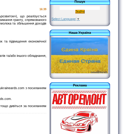
Пошук
16:39
розвиток»), що реалізується
Select Language
▼
тримання гранту, спрямованого
 молока та збільшення доходів
Наша Україна
ок та підвищення економічної
тів та/або іншого обладнання,
Реклама
@ukraineards.com з посиланням
rds.com.
 тощо дивіться за посиланням