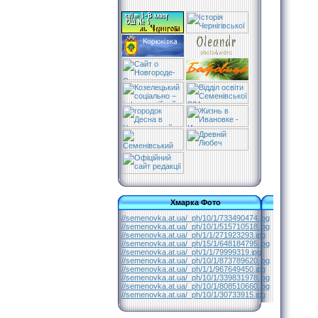
Хмарка Фото
//semenovka.at.ua/_ph/10/1/733490474.jpg
//semenovka.at.ua/_ph/10/1/515710518.jpg
//semenovka.at.ua/_ph/1/1/271923293.jpg
//semenovka.at.ua/_ph/15/1/648184795.jpg
//semenovka.at.ua/_ph/1/1/79999319.jpg
//semenovka.at.ua/_ph/10/1/873789620.jpg
//semenovka.at.ua/_ph/1/1/967649450.jpg
//semenovka.at.ua/_ph/10/1/339831978.jpg
//semenovka.at.ua/_ph/10/1/808510660.jpg
//semenovka.at.ua/_ph/10/1/30733915.jpg