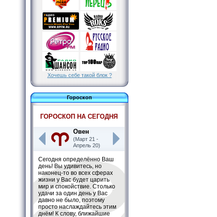
Хочешь себе такой блок ?
Гороскоп
ГОРОСКОП НА СЕГОДНЯ
Овен
(Март 21 -
Апрель 20)
Сегодня определённо Ваш
день! Вы удивитесь, но
наконец-то во всех сферах
жизни у Вас будет царить
мир и спокойствие. Столько
удачи за один день у Вас
давно не было, поэтому
просто наслаждайтесь этим
днём! К слову, ближайшие