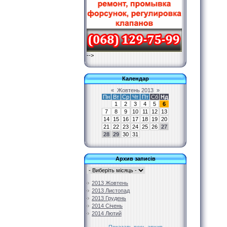
-->
Календар
«
Жовтень 2013
»
Пн
Вт
Ср
Чт
Пт
Сб
Нд
1
2
3
4
5
6
7
8
9
10
11
12
13
14
15
16
17
18
19
20
21
22
23
24
25
26
27
28
29
30
31
Архив записів
2013 Жовтень
2013 Листопад
2013 Грудень
2014 Січень
2014 Лютий