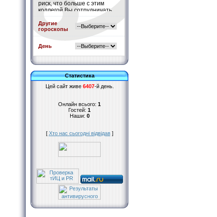
риск, что больше с этим
коллегой Вы сотрудничать
не будете.
Подробнее
»
Другие
гороскопы
День
Статистика
Цей сайт живе
6407
-й день.
Онлайн всього:
1
Гостей:
1
Наши:
0
[
Хто нас сьогодні відвідав
]