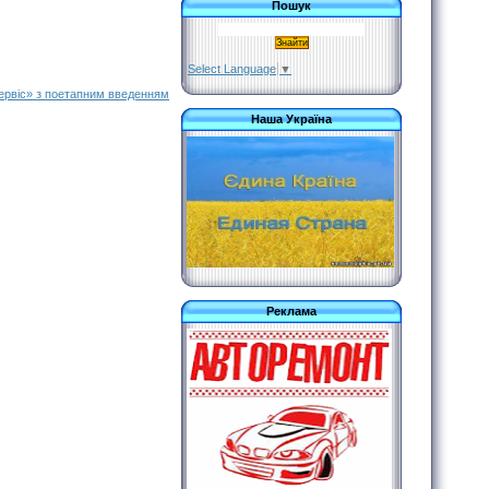
Пошук
Select Language
▼
Сервіс» з поетапним введенням
Наша Україна
Реклама