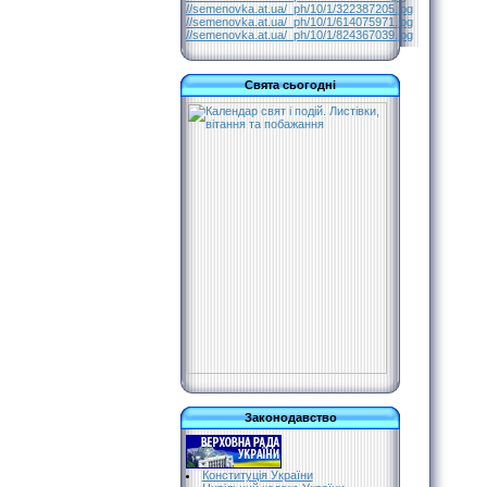
//semenovka.at.ua/_ph/10/1/322387205.jpg
//semenovka.at.ua/_ph/10/1/614075971.jpg
//semenovka.at.ua/_ph/10/1/824367039.jpg
Свята сьогодні
Законодавство
Конституція України