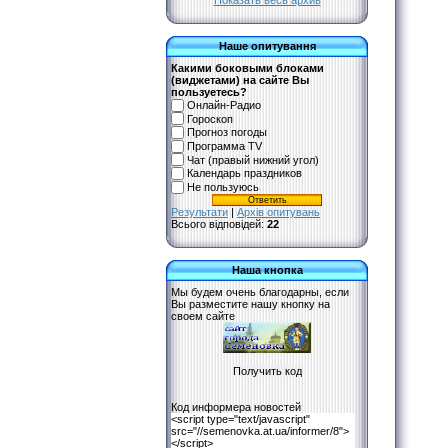
Показать весь архив
Наше опитування
Какими боковыми блоками
(виджетами) на сайте Вы
пользуетесь?
Онлайн-Радио
Гороскоп
Прогноз погоды
Программа TV
Чат (правый нижний угол)
Календарь праздников
Не пользуюсь
Результати
|
Архів опитувань
Всього відповідей:
22
Наша кнопка
Мы будем очень благодарны, если
Вы разместите нашу кнопку на
своем сайте
Код информера новостей