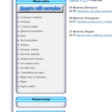
Главная
»
2013
»
Жовтень
Меню сайту
29 Жовтня, Вівторок
16:36
Пейнтбол. История возник
Головна сторінка
28 Жовтня, Понеділок
12:07
Тарифи на послуги з утрим
Новини
(0)
Стрічка новин
Дошка оголошень
27 Жовтня, Неділя
21:41
Как научить ребенка читат
Блог
Фотоальбоми
Форум
Каталог сайтів
Каталог файлів
Зворотний зв'язок
Гостьова книга
Онлайн ігри
Семенівка на карті
Відео про Семенівку
Відео
Карта сайту
Форма входу