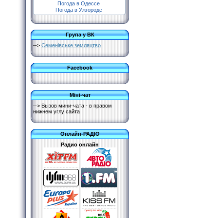
Погода в Одессе
Погода в Ужгороде
Група у ВК
-->
Семенівське земляцтво
Facebook
Міні-чат
--> Вызов мини-чата - в правом
нижнем углу сайта
Онлайн-РАДІО
Радио онлайн