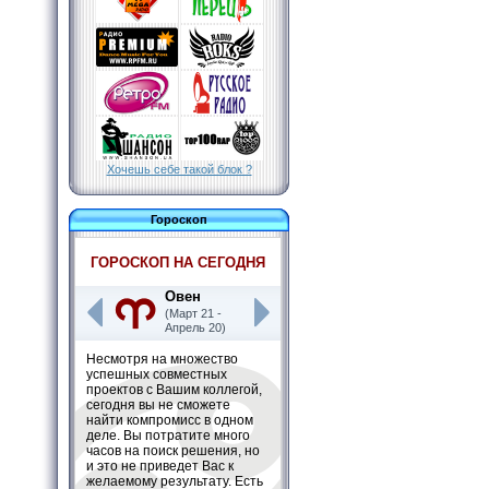
Хочешь себе такой блок ?
Гороскоп
ГОРОСКОП НА СЕГОДНЯ
Овен
(Март 21 -
Апрель 20)
Несмотря на множество
успешных совместных
проектов с Вашим коллегой,
сегодня вы не сможете
найти компромисс в одном
деле. Вы потратите много
часов на поиск решения, но
и это не приведет Вас к
желаемому результату. Есть