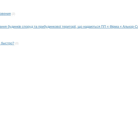
новения
(2)
ання будинків споруд та прибудинкової території, що надаються ПП « Фірма « Алькор-
ь быстро?
(0)