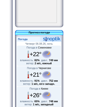
Прогноз погоди
Погода
Четверг 06.08.26, ночь
Погода в
Семеновке
+22°
влажность:
82%
давл.:
749 мм
ветер:
2 м/с, южный
Погода в
Чернигове
+21°
влажность:
91%
давл.:
752 мм
ветер:
1 м/с, юго-западн.
Погода в
Киеве
+26°
влажность:
65%
давл.:
748 мм
ветер:
1 м/с, западный