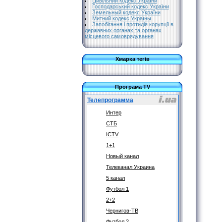
Цивільний кодекс України
Господарський кодекс України
Земельный кодекс України
Митний кодекс Україны
Запобігання і протидія корупції в
державних органах та органах
місцевого самоврядування
Хмарка тегів
Програма TV
Телепрограмма
Интер
СТБ
ICTV
1+1
Новый канал
Телеканал Украина
5 канал
Футбол 1
2+2
Чернигов-ТВ
Футбол 2