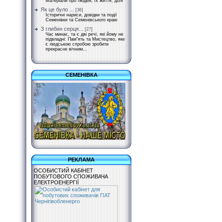
Матеріали про людей, їх життя, долі
Як це було ...
[36]
Історичні нариси, довідки та події
Семенівки та Семенівського краю
З глибин серця...
[27]
Час минає, та є дві речі, які йому не
підвладні: Пам"ять та Мистецтво, яке
є людською спробою зробити
прекрасне вічним...
СЕМЕНІВКА
РЕКЛАМА
ОСОБИСТИЙ КАБІНЕТ
ПОБУТОВОГО СПОЖИВАЧА
ЕЛЕКТРОЕНЕРГІЇ