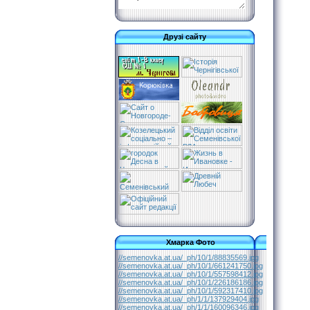
Друзі сайту
Хмарка Фото
//semenovka.at.ua/_ph/10/1/88835569.jpg
//semenovka.at.ua/_ph/10/1/661241750.jpg
//semenovka.at.ua/_ph/10/1/557598412.jpg
//semenovka.at.ua/_ph/10/1/226186186.jpg
//semenovka.at.ua/_ph/10/1/592317410.jpg
//semenovka.at.ua/_ph/1/1/137929404.jpg
//semenovka.at.ua/_ph/1/1/160096346.jpg