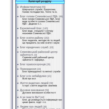
Категорії розділу
Инфраструктура
[55]
Комунальні служби, Енергетики,
Газове господарство, Тепло та ін.
Блог голови Семенівської РДА.
[69]
Блог голови Семенівської РДА. Блог
веде особисто голова Семенівської
РДА - Деденко С.І.
Економічний блог.
[145]
Блог веде, спеціаліст сектору
економіки Семенівскої РДА.
Блог освіти району
[182]
Блог педагогів, методистів та людей,
що працюють на ниві освіти і науки
Блог юридичних служб.
[63]
Семенівський районний центр
зайнятості.
[0]
Семенівський районний центр
зайнятості- інформує.
Блог правоохоронців
[26]
Прикордоння
[24]
Блог прикордонної та митної служби
Блог усіх небайдужих
[41]
Всім про все
Життя видатних людей
[39]
Історії з життя видатних земляків
Духовне виховання
[59]
Духовне виховання особистості
А чи знаєте Ви?
[44]
Блог, де розміщується інформація про
цікаві факти, події і т.п.
Людям про людей
[38]