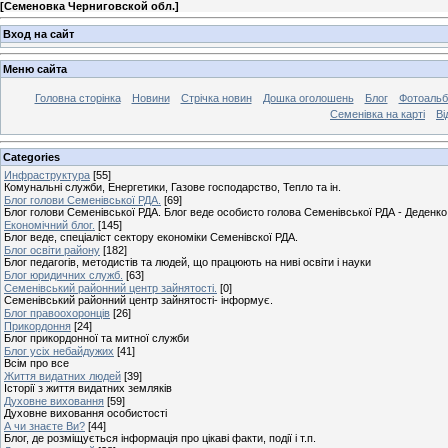
[
Семеновка Черниговской обл.
]
Вход на сайт
Меню сайта
Головна сторінка
Новини
Стрічка новин
Дошка оголошень
Блог
Фотоаль
Семенівка на карті
Ві
Categories
Инфраструктура
[55]
Комунальні служби, Енергетики, Газове господарство, Тепло та ін.
Блог голови Семенівської РДА.
[69]
Блог голови Семенівської РДА. Блог веде особисто голова Семенівської РДА - Деденко 
Економічний блог.
[145]
Блог веде, спеціаліст сектору економіки Семенівскої РДА.
Блог освіти району
[182]
Блог педагогів, методистів та людей, що працюють на ниві освіти і науки
Блог юридичних служб.
[63]
Семенівський районний центр зайнятості.
[0]
Семенівський районний центр зайнятості- інформує.
Блог правоохоронців
[26]
Прикордоння
[24]
Блог прикордонної та митної служби
Блог усіх небайдужих
[41]
Всім про все
Життя видатних людей
[39]
Історії з життя видатних земляків
Духовне виховання
[59]
Духовне виховання особистості
А чи знаєте Ви?
[44]
Блог, де розміщується інформація про цікаві факти, події і т.п.