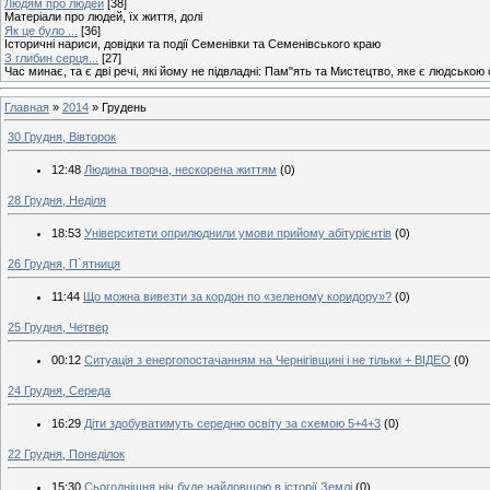
Людям про людей
[38]
Матеріали про людей, їх життя, долі
Як це було ...
[36]
Історичні нариси, довідки та події Семенівки та Семенівського краю
З глибин серця...
[27]
Час минає, та є дві речі, які йому не підвладні: Пам"ять та Мистецтво, яке є людською
Главная
»
2014
»
Грудень
30 Грудня, Вівторок
12:48
Людина творча, нескорена життям
(0)
28 Грудня, Неділя
18:53
Університети оприлюднили умови прийому абітурієнтів
(0)
26 Грудня, П`ятниця
11:44
Що можна вивезти за кордон по «зеленому коридору»?
(0)
25 Грудня, Четвер
00:12
Ситуація з енергопостачанням на Чернігівщині і не тільки + ВІДЕО
(0)
24 Грудня, Середа
16:29
Діти здобуватимуть середню освіту за схемою 5+4+3
(0)
22 Грудня, Понеділок
15:30
Сьогоднішня ніч буде найдовшою в історії Землі
(0)