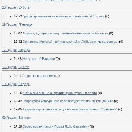
20 Грудня, Субота
19:52
Графік проведення незалежного оцінювання 2015 року
(0)
19 Грудня, П`ятниця
13:07
Людина, що працює над примноженням лісових багатств
(0)
12:32
Святитель Миколай, архиєпископ Мир Лікійських, чудотворець.
(0)
17 Грудня, Середа
11:48
Житіє святої Варвари
(0)
13 Грудня, Субота
22:11
Андрія Первозванного
(0)
10 Грудня, Середа
13:16
КМУ може значно скоротити фінансування освіти
(0)
12:42
Розрахунок конкурсного бала абітурієнтів при вступі до ВНЗ
(0)
12:05
Аварійні відключення – рятувальне коло від повного "блекауту"
(0)
09 Грудня, Вівторок
17:29
Слово про вчителя - Помаз Лідію Семенівну
(0)