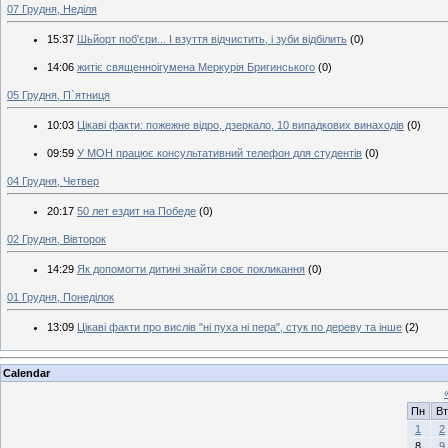
07 Грудня, Неділя
15:37
Шьйорт поб'єри... І взуття відчистить, і зуби відбілить
(0)
14:06
житіє священноігумена Меркурія Бригинського
(0)
05 Грудня, П`ятниця
10:03
Цікаві факти: пожежне відро, дзеркало, 10 випадкових винаходів
(0)
09:59
У МОН працює консультативний телефон для студентів
(0)
04 Грудня, Четвер
20:17
50 лет ездит на Победе
(0)
02 Грудня, Вівторок
14:29
Як допомогти дитині знайти своє покликання
(0)
01 Грудня, Понеділок
13:09
Цікаві факти про вислів "ні пуха ні пера", стук по дереву та інше
(2)
Calendar
Пн
Вт
1
2
8
9