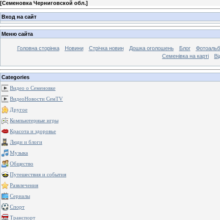
[
Семеновка Черниговской обл.
]
Вход на сайт
Меню сайта
Головна сторінка
Новини
Стрічка новин
Дошка оголошень
Блог
Фотоаль
Семенівка на карті
Ві
Categories
Видео о Семеновке
ВидеоНовости СемTV
Другое
Компьютерные игры
Красота и здоровье
Люди и блоги
Музыка
Общество
Путешествия и события
Развлечения
Сериалы
Спорт
Транспорт