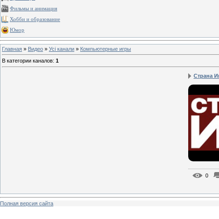
Фильмы и анимация
Хобби и образование
Юмор
Главная
»
Видео
»
Усі канали
»
Компьютерные игры
В категории каналов
:
1
Страна И
0
Полная версия сайта