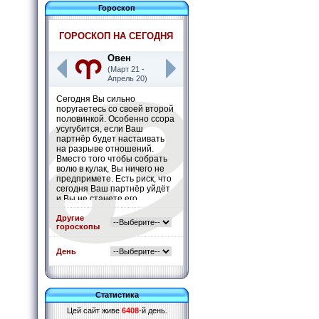
Гороскоп
ГОРОСКОП НА СЕГОДНЯ
Овен
(Март 21 -
Апрель 20)
Сегодня Вы сильно
поругаетесь со своей второй
половинкой. Особенно ссора
усугубится, если Ваш
партнёр будет настаивать
на разрыве отношений.
Вместо того чтобы собрать
волю в кулак, Вы ничего не
предпримете. Есть риск, что
сегодня Ваш партнёр уйдёт
и Вы не станете его
останавливать.
Подробнее
»
Другие
гороскопы
День
Статистика
Цей сайт живе
6408
-й день.