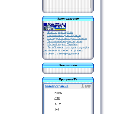
Законодавство
Конституція України
Цивільний кодекс України
Господарський кодекс України
Земельный кодекс України
Митний кодекс Україны
Запобігання і протидія корупції в
державних органах та органах
місцевого самоврядування
Хмарка тегів
Програма TV
Телепрограмма
Интер
СТБ
ICTV
1+1