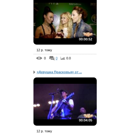
00:00:52
12 р. тому
0
0
0.0
«Девушка Прасковья» от ...
00:04:05
12 р. тому