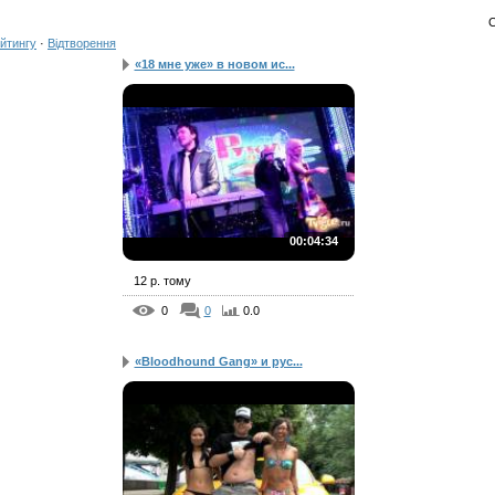
йтингу
·
Відтворення
«18 мне уже» в новом ис...
00:04:34
12 р. тому
0
0
0.0
«Bloodhound Gang» и рус...