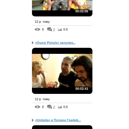
00:02:06
12 р. тому
0
0
0.0
«Quest Pistols» эксклюз...
00:02:43
12 р. тому
0
0
0.0
«Umbela» и Полина Грифф...