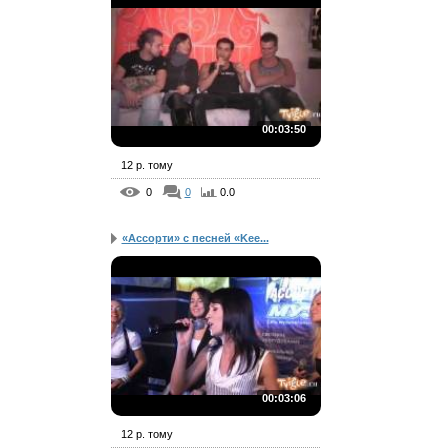
00:03:50
12 р. тому
0
0
0.0
«Ассорти» с песней «Kee...
00:03:06
12 р. тому