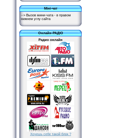
Міні-чат
--> Вызов мини-чата - в правом
нижнем углу сайта
Онлайн-РАДІО
Радио онлайн
Хочешь себе такой блок ?