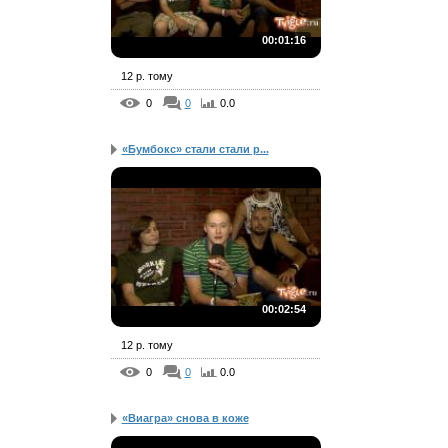
00:01:16
12 р. тому
0
0
0.0
«Бумбокс» стали стали р...
00:02:54
12 р. тому
0
0
0.0
«Виагра» снова в коже