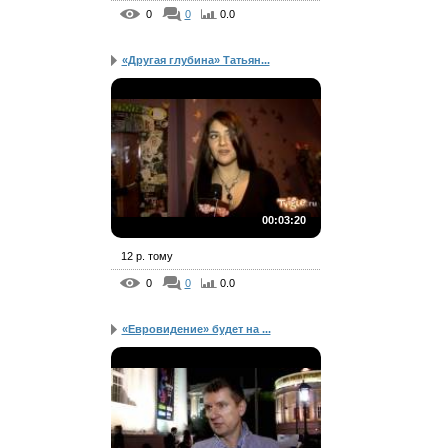
0
0
0.0
«Другая глубина» Татьян...
00:03:20
12 р. тому
0
0
0.0
«Евровидение» будет на ...