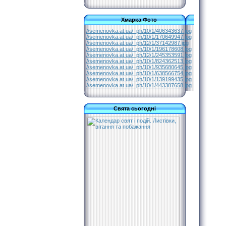
Хмарка Фото
//semenovka.at.ua/_ph/10/1/406343637.jpg
//semenovka.at.ua/_ph/10/1/170649947.jpg
//semenovka.at.ua/_ph/12/1/37142987.jpg
//semenovka.at.ua/_ph/10/1/196178608.jpg
//semenovka.at.ua/_ph/12/1/245353591.jpg
//semenovka.at.ua/_ph/10/1/824362513.jpg
//semenovka.at.ua/_ph/10/1/935680645.jpg
//semenovka.at.ua/_ph/10/1/638566754.jpg
//semenovka.at.ua/_ph/10/1/139199435.jpg
//semenovka.at.ua/_ph/10/1/443387658.jpg
Свята сьогодні