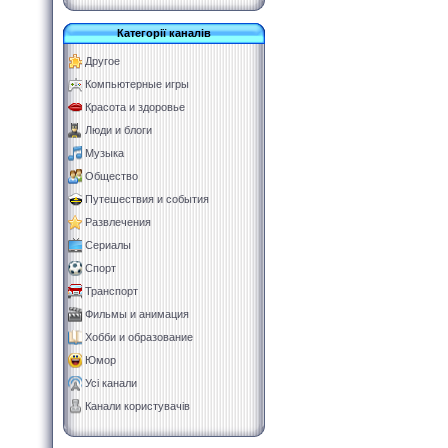
Категорії каналів
Другое
Компьютерные игры
Красота и здоровье
Люди и блоги
Музыка
Общество
Путешествия и события
Развлечения
Сериалы
Спорт
Транспорт
Фильмы и анимация
Хобби и образование
Юмор
Усі канали
Канали користувачів