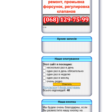
-->
Архив записів
Наше опитування
Этот сайт я посещаю:
несколько раз в день
один раз в день обязательно
один раз в неделю
один раз в месяц
очень редко
Результати
|
Архів опитувань
Всього відповідей:
48
Наша кнопка
Мы будем очень благодарны, если
Вы разместите нашу кнопку на