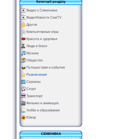
Категорії розділу
Видео о Семеновке
ВидеоНовости СемTV
Другое
Компьютерные игры
Красота и здоровье
Люди и блоги
Музыка
Общество
Путешествия и события
Развлечения
Сериалы
Спорт
Транспорт
Фильмы и анимация
Хобби и образование
Юмор
СЕМЕНІВКА