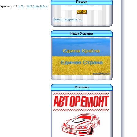
Пошук
Страницы
:
1
2
3
..
103
104
105
»
Select Language
▼
Наша Україна
Реклама