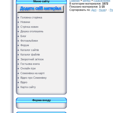
Главная
»
Видео
»
Развлечения
Меню сайту
В категории материалов
:
1572
Показано материалов
:
1-15
Сортировать по
:
Даті
·
Назві
↑
·
Ре
Головна сторінка
Новини
Стрічка новин
Дошка оголошень
Блог
Фотоальбоми
Форум
Каталог сайтів
Каталог файлів
Зворотний зв'язок
Гостьова книга
Онлайн ігри
Семенівка на карті
Відео про Семенівку
Відео
Карта сайту
Форма входу