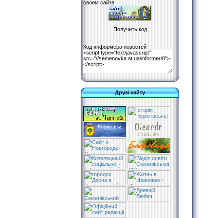
своем сайте
Код информера новостей
Друзі сайту