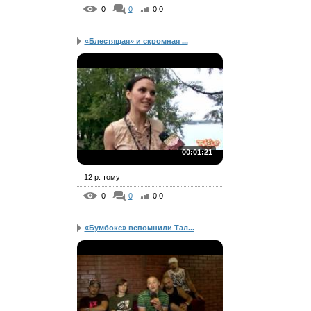
0
0
0.0
«Блестящая» и скромная ...
00:01:21
12 р. тому
0
0
0.0
«Бумбокс» вспомнили Тал...