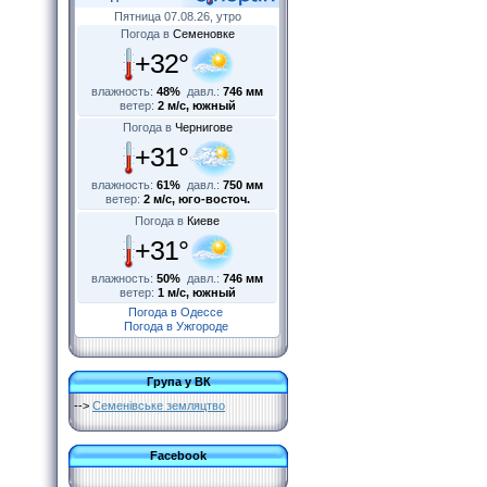
Пятница 07.08.26, утро
Погода в
Семеновке
+32°
влажность:
48%
давл.:
746 мм
ветер:
2 м/с, южный
Погода в
Чернигове
+31°
влажность:
61%
давл.:
750 мм
ветер:
2 м/с, юго-восточ.
Погода в
Киеве
+31°
влажность:
50%
давл.:
746 мм
ветер:
1 м/с, южный
Погода в Одессе
Погода в Ужгороде
Група у ВК
-->
Семенівське земляцтво
Facebook