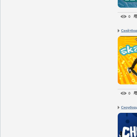
0
Скейтбо
0
Сноубор