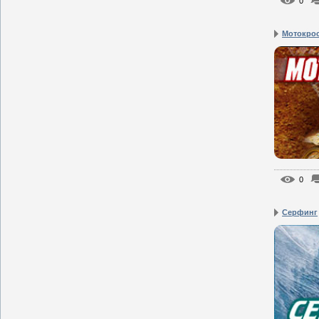
0
Мотокро
0
Серфинг