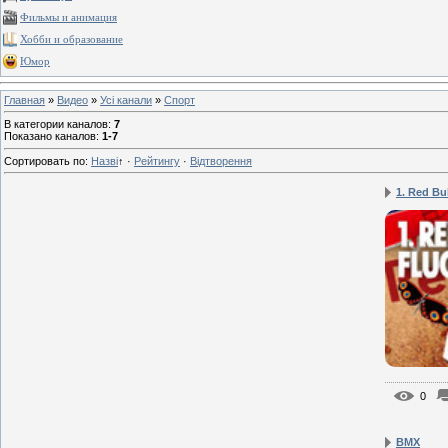
Фильмы и анимация
Хобби и образование
Юмор
Главная
»
Видео
»
Усі канали
»
Спорт
В категории каналов
:
7
Показано каналов
:
1-7
Сортировать по
:
Назві
↑
·
Рейтингу
·
Відтворення
1. Red Bul
0
BMX