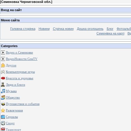
[
Семеновка Черниговской обл.
]
Вход на сайт
Меню сайта
Головна сторінка
Новини
Стрічка новин
Дошка оголошень
Блог
Фотоаль
Семенівка на карті
Ві
Categories
Видео о Семеновке
ВидеоНовости СемTV
Другое
Компьютерные игры
Красота и здоровье
Люди и блоги
Музыка
Общество
Путешествия и события
Развлечения
Сериалы
Спорт
Транспорт