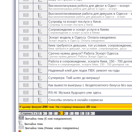
Високооплачувана робота для дівчат в Одесі – ескорт.
Високооплачувана робота для дівчат в Одесі – ескорт.
Высокооплачиваемая работа для девушек в Одессе - э
Высокооплачиваемая работа для девушек в Одессе - эскорт.
Супровід та ескорт послуги у Києві.
Супровід та ескорт послуги у Києві.
Сопровождение и эскорт услуги в Киеве.
Сопровождение и эскорт услуги в Киеве.
Эскорт модель в Одессу. Оплата ежедневно.
Эскорт модель в Одессу. Оплата ежедневно.
Киев требуются девушки, топ условия, сопровождение,
Киев требуются девушки, топ условия, сопровождение, досуг.
Срочно нужны деньги? Работа Эскорт Одесса.
Срочно нужны деньги? Работа Эскорт Одесса.
Работа в сопровождении, эскорте Киев, 150 - 700 долл
Работа в сопровождении, эскорте Киев, 150 - 700 долларов час
Надежный клей для лодок ПВХ: ремонт на годы
Суперигра: Твій шлях до виграшу!
Как вывести выигрыш с бездепозитного бонуса без ош
RS-AI: Музыка будущего уже здесь
Способы оплаты в онлайн-сервисах
У цьому форумі
295
тем. На сторінці показано
25
тем.
3
Сторінка
3
з
12
«
1
2
4
5
…
11
12
»
Звичайна тема (Є нові повідомлення)
Звичайна тема
Звичайна тема (Немає нових повідомлень)