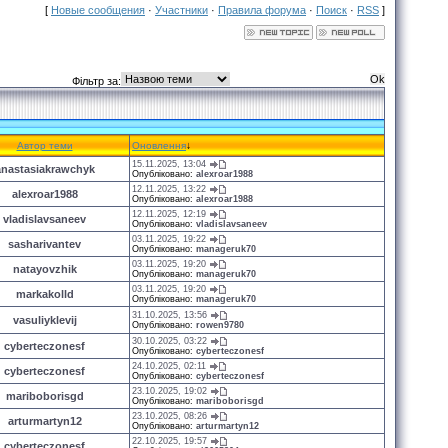
[
Новые сообщения
·
Участники
·
Правила форума
·
Поиск
·
RSS
]
Фільтр за:
Автор теми
Оновлення
↓
15.11.2025, 13:04
anastasiakrawchyk
Опубліковано:
alexroar1988
12.11.2025, 13:22
alexroar1988
Опубліковано:
alexroar1988
12.11.2025, 12:19
vladislavsaneev
Опубліковано:
vladislavsaneev
03.11.2025, 19:22
sasharivantev
Опубліковано:
manageruk70
03.11.2025, 19:20
natayovzhik
Опубліковано:
manageruk70
03.11.2025, 19:20
markakolld
Опубліковано:
manageruk70
31.10.2025, 13:56
vasuliyklevij
Опубліковано:
rowen9780
30.10.2025, 03:22
cyberteczonesf
Опубліковано:
cyberteczonesf
24.10.2025, 02:11
cyberteczonesf
Опубліковано:
cyberteczonesf
23.10.2025, 19:02
mariboborisgd
Опубліковано:
mariboborisgd
23.10.2025, 08:26
arturmartyn12
Опубліковано:
arturmartyn12
22.10.2025, 19:57
cyberteczonesf