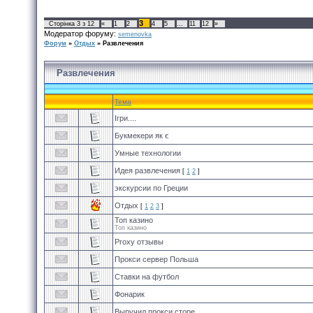
3
Сторінка
3
з
12
«
1
2
4
5
…
11
12
»
Модератор форуму:
semenovka
Форум
»
Отдых
»
Развлечения
Развлечения
Тема
Ігри....
Букмекери як є
Умные технологии
Идея развлечения
[
1
2
]
экскурсии по Греции
Отдых
[
1
2
3
]
Топ казино
Топ казино
Proxy отзывы
Прокси сервер Польша
Ставки на футбол
Фонарик
Выручил прокси сторе