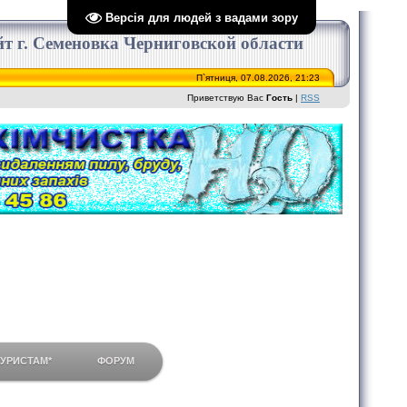
Версія для людей з вадами зору
сайт г. Семеновка Черниговской области
П`ятниця, 07.08.2026, 21:23
Приветствую Вас
Гость
|
RSS
ТУРИСТАМ*
ФОРУМ