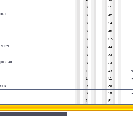
0
51
скорт.
0
42
0
34
0
46
0
115
 досуг.
0
44
0
44
аров час
0
64
1
43
v
1
51
v
ибок
0
38
0
39
v
1
51