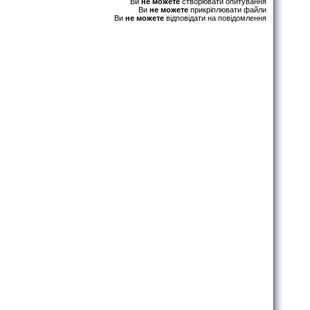
Ви
не можете
створювати опитування
Ви
не можете
прикріплювати файли
Ви
не можете
відповідати на повідомлення