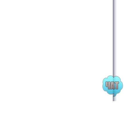
Хостинг від
uCoz