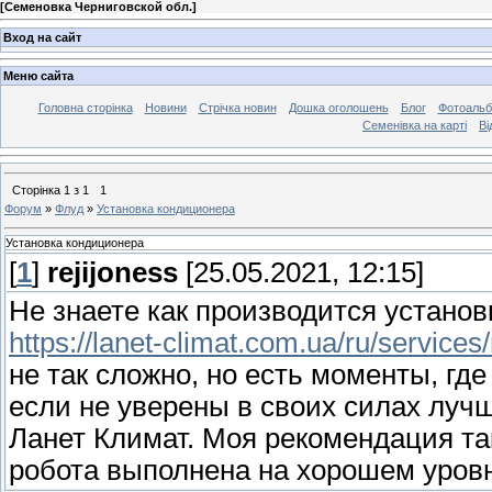
[
Семеновка Черниговской обл.
]
Вход на сайт
Меню сайта
Головна сторінка
Новини
Стрічка новин
Дошка оголошень
Блог
Фотоаль
Семенівка на карті
Ві
Сторінка
1
з
1
1
Форум
»
Флуд
»
Установка кондиционера
Установка кондиционера
[
1
]
rejijoness
[25.05.2021, 12:15]
Не знаете как производится устано
https://lanet-climat.com.ua/ru/service
не так сложно, но есть моменты, где
если не уверены в своих силах луч
Ланет Климат. Моя рекомендация так
робота выполнена на хорошем уров