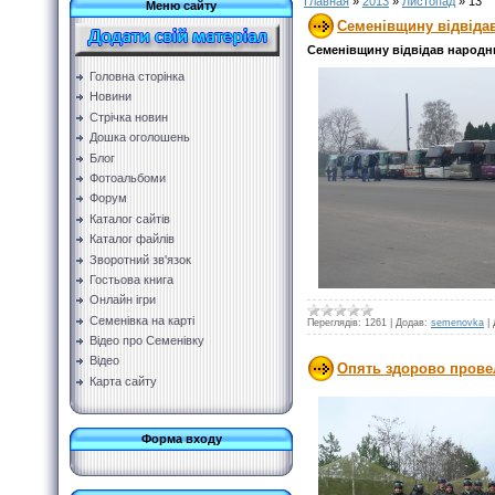
Главная
»
2013
»
Листопад
»
13
Меню сайту
Семенівщину відвідав
Семенівщину відвідав народни
Головна сторінка
Новини
Стрічка новин
Дошка оголошень
Блог
Фотоальбоми
Форум
Каталог сайтів
Каталог файлів
Зворотний зв'язок
Гостьова книга
Онлайн ігри
Семенівка на карті
Переглядів:
1261
|
Додав:
semenovka
|
Відео про Семенівку
Відео
Опять здорово прове
Карта сайту
Форма входу