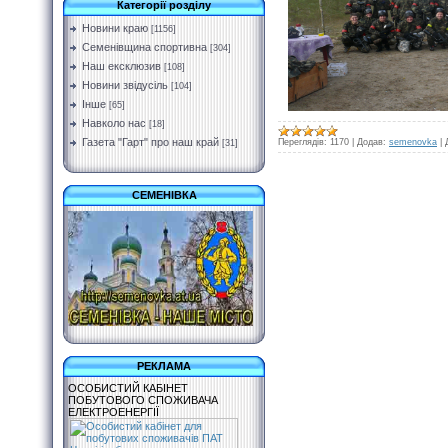
Категорії розділу
Новини краю
[1156]
Семенівщина спортивна
[304]
Наш ексклюзив
[108]
Новини звідусіль
[104]
Інше
[65]
Навколо нас
[18]
Газета "Гарт" про наш край
Переглядів:
1170
|
Додав:
semenovka
|
[31]
СЕМЕНІВКА
РЕКЛАМА
ОСОБИСТИЙ КАБІНЕТ
ПОБУТОВОГО СПОЖИВАЧА
ЕЛЕКТРОЕНЕРГІЇ