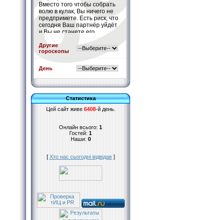
Вместо того чтобы собрать
волю в кулак, Вы ничего не
предпримете. Есть риск, что
сегодня Ваш партнёр уйдёт
и Вы не станете его
останавливать.
Подробнее
»
Другие
гороскопы
День
Статистика
Цей сайт живе
6408
-й день.
Онлайн всього:
1
Гостей:
1
Наши:
0
[
Хто нас сьогодні відвідав
]