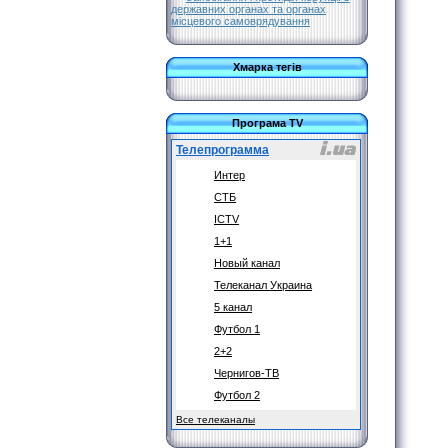
державних органах та органах
місцевого самоврядування
Хмарка тегів
Програма TV
Телепрограмма
Интер
СТБ
ICTV
1+1
Новый канал
Телеканал Украина
5 канал
Футбол 1
2+2
Чернигов-ТВ
Футбол 2
Все телеканалы