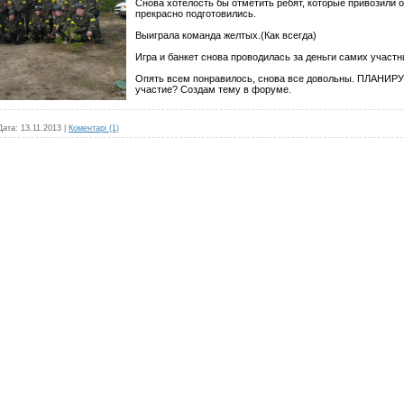
Снова хотелость бы отметить ребят, которые привозили о
прекрасно подготовились.
Выиграла команда желтых.(Как всегда)
Игра и банкет снова проводилась за деньги самих участ
Опять всем понравилось, снова все довольны. ПЛАНИРУ
участие? Создам тему в форуме.
Дата:
13.11.2013
|
Коментарі (1)