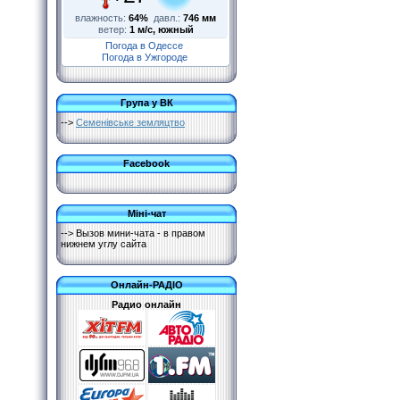
влажность:
64%
давл.:
746 мм
ветер:
1 м/с, южный
Погода в Одессе
Погода в Ужгороде
Група у ВК
-->
Семенівське земляцтво
Facebook
Міні-чат
--> Вызов мини-чата - в правом
нижнем углу сайта
Онлайн-РАДІО
Радио онлайн