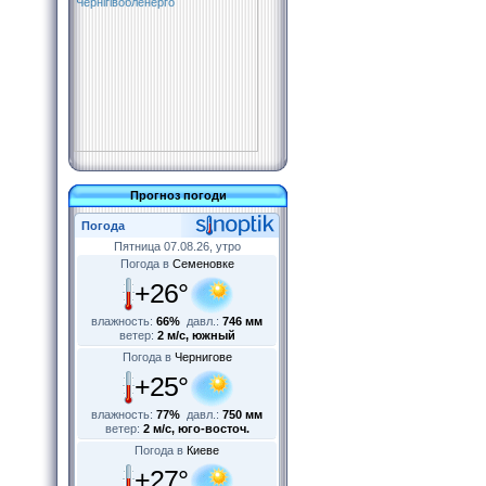
Прогноз погоди
Погода
Пятница 07.08.26, утро
Погода в
Семеновке
+26°
влажность:
66%
давл.:
746 мм
ветер:
2 м/с, южный
Погода в
Чернигове
+25°
влажность:
77%
давл.:
750 мм
ветер:
2 м/с, юго-восточ.
Погода в
Киеве
+27°