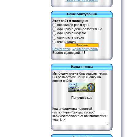
Показать весь архив
Наше опитування
Этот сайт я посещаю:
несколько раз в день
один раз в день обязательно
один раз в неделю
один раз в месяц
очень редко
Результати
|
Архів опитувань
Всього відповідей:
48
Наша кнопка
Мы будем очень благодарны, если
Вы разместите нашу кнопку на
своем сайте
Код информера новостей