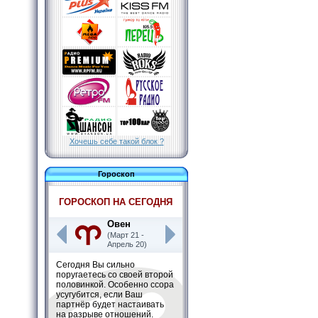
Хочешь себе такой блок ?
Гороскоп
ГОРОСКОП НА СЕГОДНЯ
Овен
(Март 21 -
Апрель 20)
Сегодня Вы сильно
поругаетесь со своей второй
половинкой. Особенно ссора
усугубится, если Ваш
партнёр будет настаивать
на разрыве отношений.