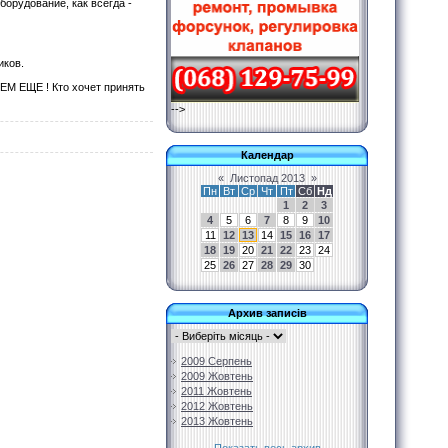
борудование, как всегда -
ников.
ЕМ ЕЩЕ ! Кто хочет принять
-->
Календар
«
Листопад 2013
»
Пн
Вт
Ср
Чт
Пт
Сб
Нд
1
2
3
4
5
6
7
8
9
10
11
12
13
14
15
16
17
18
19
20
21
22
23
24
25
26
27
28
29
30
Архив записів
2009 Серпень
2009 Жовтень
2011 Жовтень
2012 Жовтень
2013 Жовтень