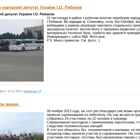
 народний депутат України І.О. Рибаков
й депутат України І.О. Рибаков
11 листопада в районі з робочим візитом перебував народ
І.Рибаков. Він відвідав м. Семенівку, села: Костобобрів, Ів
виборцями у рамках реалізації чергового соціального пр
акушерські пункти», метою якого є підтримка медичних ус
матеріально-технічної бази, турбота про здоров’я громадя
Информация с сайта РДА. Фото мое.
P.S. Много привезли. См. фото. ;)
Дата:
13.11.2013
|
Коментарі (0)
ли время.
09 ноября 2013 года, на этот раз благодаря уже моим ор
провели соревнования по пейнтболу. На том же месте (
собрались 24 участника, по 12 человек в команде.
Соревнования проходили с применением пиротехники, чт
следствие положительных имоций.
В этот раз обошлось без пограничников и милиции, но н
погранзаставы приняли участие в соревнованиях. На эти
участники постарше, поэтому был организован пикник с