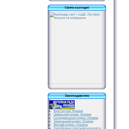
Свята сьогодні
Законодавство
Конституція України
Цивільний кодекс України
Господарський кодекс України
Земельный кодекс України
Митний кодекс Україны
Запобігання і протидія корупції в