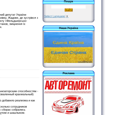
Пошук
ний депутат України
Select Language
▼
анівку, Жадове, де зустрівся з
оекту «Фельдшерсько-
танов, зміцнення їх
н.
Наша Україна
Реклама
ганизаторским способностям -
разваленный крахмальный)
о добавило реализма и как
есколько сотрудников
х сборах собрались
 супом и шашлыком.