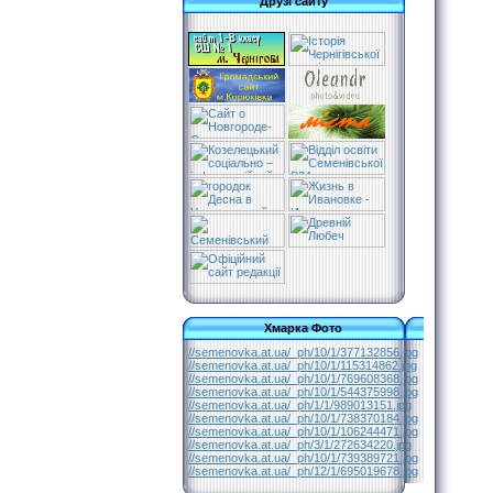
Друзі сайту
Хмарка Фото
//semenovka.at.ua/_ph/10/1/377132856.jpg
//semenovka.at.ua/_ph/10/1/115314862.jpg
//semenovka.at.ua/_ph/10/1/769608368.jpg
//semenovka.at.ua/_ph/10/1/544375998.jpg
//semenovka.at.ua/_ph/1/1/989013151.jpg
//semenovka.at.ua/_ph/10/1/738370184.jpg
//semenovka.at.ua/_ph/10/1/106244471.jpg
//semenovka.at.ua/_ph/3/1/272634220.jpg
//semenovka.at.ua/_ph/10/1/739389721.jpg
//semenovka.at.ua/_ph/12/1/695019678.jpg