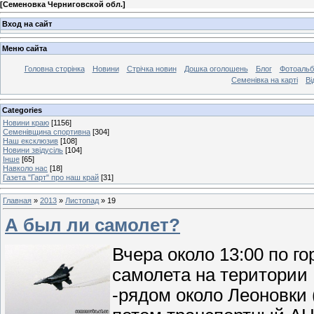
[
Семеновка Черниговской обл.
]
Вход на сайт
Меню сайта
Головна сторінка
Новини
Стрічка новин
Дошка оголошень
Блог
Фотоаль
Семенівка на карті
Ві
Categories
Новини краю
[1156]
Семенівщина спортивна
[304]
Наш ексклюзив
[108]
Новини звідусіль
[104]
Інше
[65]
Навколо нас
[18]
Газета "Гарт" про наш край
[31]
Главная
»
2013
»
Листопад
»
19
А был ли самолет?
Вчера около 13:00 по г
самолета на територии 
-рядом около Леоновки (