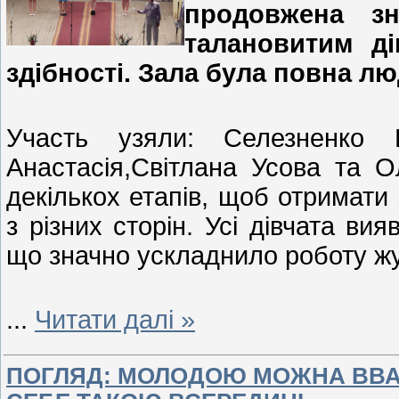
продовжена з
талановитим ді
здібності. Зала була повна лю
Участь узяли: Селезненко В
Анастасія,Світлана Усова та О
декількох етапів, щоб отримати 
з різних сторін. Усі дівчата ви
що значно ускладнило роботу жу
...
Читати далі »
ПОГЛЯД: МОЛОДОЮ МОЖНА ВВАЖ