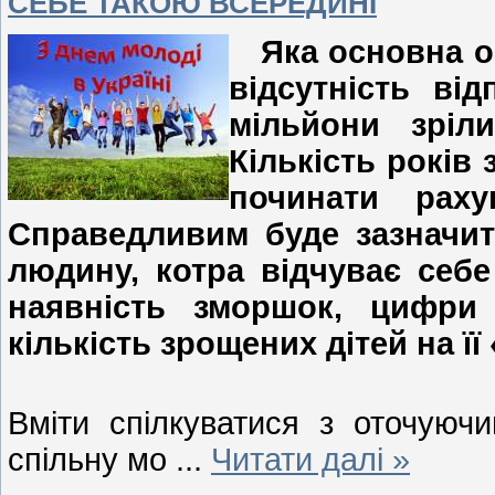
СЕБЕ ТАКОЮ ВСЕРЕДИНІ
Яка основна оз
відсутність ві
мільйони зріл
Кількість років 
починати рах
Справедливим буде зазначи
людину, котра відчуває себ
наявність зморшок, цифри
кількість зрощених дітей на її
Вміти спілкуватися з оточуючи
спільну мо
...
Читати далі »