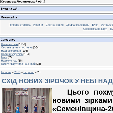
[
Семеновка Черниговской обл.
]
Вход на сайт
Меню сайта
Головна сторінка
Новини
Стрічка новин
Дошка оголошень
Блог
Фотоаль
Семенівка на карті
Ві
Categories
Новини краю
[1156]
Семенівщина спортивна
[304]
Наш ексклюзив
[108]
Новини звідусіль
[104]
Інше
[65]
Навколо нас
[18]
Газета "Гарт" про наш край
[31]
Главная
»
2015
»
Червень
»
28
СХІД НОВИХ ЗІРОЧОК У НЕБІ Н
Цього похмур
новими зірками
«Семенівщина