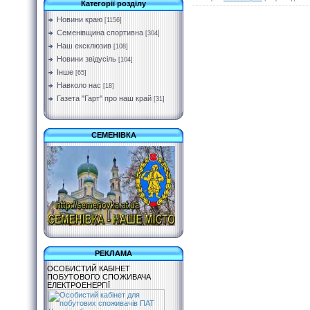
Категорії розділу
Новини краю
[1156]
Семенівщина спортивна
[304]
Наш ексклюзив
[108]
Новини звідусіль
[104]
Інше
[65]
Навколо нас
[18]
Газета "Гарт" про наш край
[31]
СЕМЕНІВКА
РЕКЛАМА
ОСОБИСТИЙ КАБІНЕТ
ПОБУТОВОГО СПОЖИВАЧА
ЕЛЕКТРОЕНЕРГІЇ