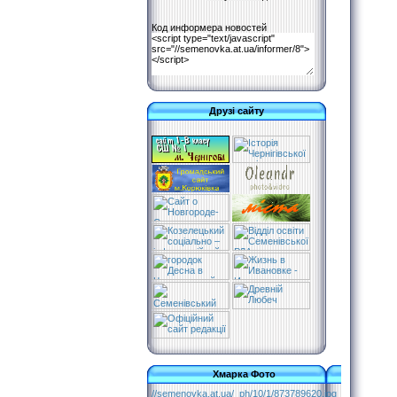
Код информера новостей
Друзі сайту
Хмарка Фото
//semenovka.at.ua/_ph/10/1/873789620.jpg