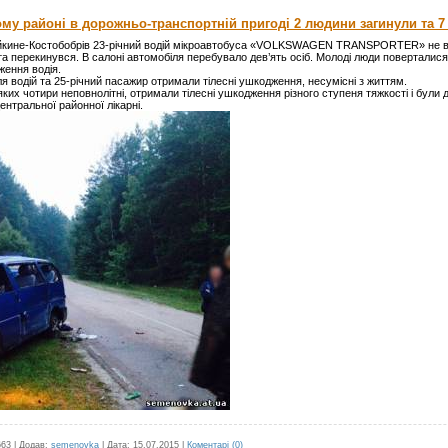
му районі в дорожньо-транспортній пригоді 2 людини загинули та 7 
Чайкине-Костобобрів 23-річний водій мікроавтобуса «VOLKSWAGEN TRANSPORTER» не в
та перекинувся. В салоні автомобіля перебувало дев’ять осіб. Молоді люди поверталис
ження водія.
я водій та 25-річний пасажир отримали тілесні ушкодження, несумісні з життям.
их чотири неповнолітні, отримали тілесні ушкодження різного ступеня тяжкості і були д
ентральної районної лікарні.
663
|
Додав:
semenovka
|
Дата:
15.07.2015
|
Коментарі (0)