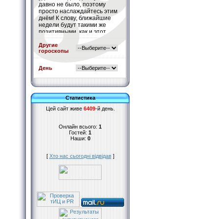
давно не было, поэтому
просто наслаждайтесь этим
днём! К слову, ближайшие
недели будут такими же
позитивными, как и этот
день. Считайте это белой
полосой Вашей жизни.
Другие
гороскопы
Подробнее
»
День
Статистика
Цей сайт живе
6409
-й день.
Онлайн всього:
1
Гостей:
1
Наши:
0
[
Хто нас сьогодні відвідав
]