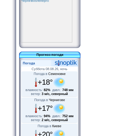
Прогноз погоди
Погода
Суббота 08.08.26, ночь
Погода в
Семеновке
+18°
влажность:
82%
давл.:
748 мм
ветер:
3 м/с, северный
Погода в
Чернигове
+17°
влажность:
94%
давл.:
752 мм
ветер:
2 м/с, северный
Погода в
Киеве
+20°