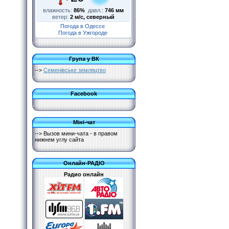
влажность:
86%
давл.:
746 мм
ветер:
2 м/с, северный
Погода в Одессе
Погода в Ужгороде
Група у ВК
-->
Семенівське земляцтво
Facebook
Міні-чат
--> Вызов мини-чата - в правом
нижнем углу сайта
Онлайн-РАДІО
Радио онлайн