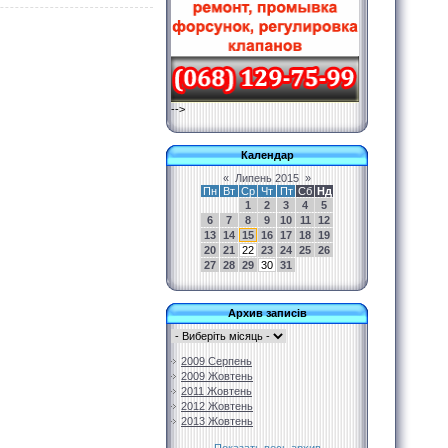
-->
Календар
«
Липень 2015
»
Пн
Вт
Ср
Чт
Пт
Сб
Нд
1
2
3
4
5
6
7
8
9
10
11
12
13
14
15
16
17
18
19
20
21
22
23
24
25
26
27
28
29
30
31
Архив записів
2009 Серпень
2009 Жовтень
2011 Жовтень
2012 Жовтень
2013 Жовтень