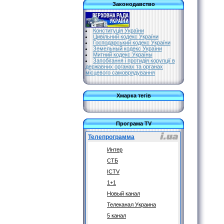
Законодавство
Конституція України
Цивільний кодекс України
Господарський кодекс України
Земельный кодекс України
Митний кодекс Україны
Запобігання і протидія корупції в
державних органах та органах
місцевого самоврядування
Хмарка тегів
Програма TV
Телепрограмма
Интер
СТБ
ICTV
1+1
Новый канал
Телеканал Украина
5 канал