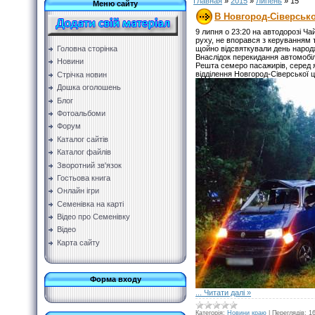
Главная
»
2015
»
Липень
»
15
Меню сайту
В Новгород-Сіверсько
9 липня о 23:20 на автодорозі 
руху, не впорався з керуванням 
Головна сторінка
щойно відсвяткували день народ
Внаслідок перекидання автомобіл
Новини
Решта семеро пасажирів, серед як
відділення Новгород-Сіверської ц
Стрічка новин
Дошка оголошень
Блог
Фотоальбоми
Форум
Каталог сайтів
Каталог файлів
Зворотний зв'язок
Гостьова книга
Онлайн ігри
Семенівка на карті
Відео про Семенівку
Відео
Карта сайту
Форма входу
...
Читати далі »
Категорія:
Новини краю
|
Переглядів:
1