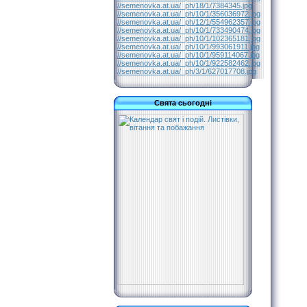
//semenovka.at.ua/_ph/18/1/7384345.jpg
//semenovka.at.ua/_ph/10/1/356036972.jpg
//semenovka.at.ua/_ph/12/1/554962357.jpg
//semenovka.at.ua/_ph/10/1/733490474.jpg
//semenovka.at.ua/_ph/10/1/102365181.jpg
//semenovka.at.ua/_ph/10/1/993061911.jpg
//semenovka.at.ua/_ph/10/1/959114067.jpg
//semenovka.at.ua/_ph/10/1/922582462.jpg
//semenovka.at.ua/_ph/3/1/627017708.jpg
Свята сьогодні