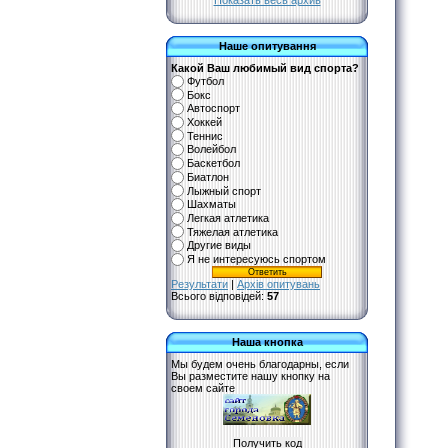
Показать весь архив
Наше опитування
Какой Ваш любимый вид спорта?
Футбол
Бокс
Автоспорт
Хоккей
Теннис
Волейбол
Баскетбол
Биатлон
Лыжный спорт
Шахматы
Легкая атлетика
Тяжелая атлетика
Другие виды
Я не интересуюсь спортом
Результати
|
Архів опитувань
Всього відповідей:
57
Наша кнопка
Мы будем очень благодарны, если
Вы разместите нашу кнопку на
своем сайте