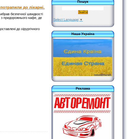
Пошук
потрапили до лікарні.
ибрав безпечної швидкості
я з придорожнього кафе, де
Select Language
▼
оставлені до хірургічного
Наша Україна
Реклама