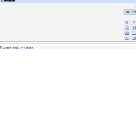
Calendar
Пн
Вт
6
7
13
14
20
21
27
28
Полная версия сайта