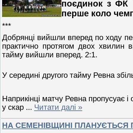
поєдинок з ФК 
перше коло чемп
***
Добрянці вийшли вперед по ходу пер
практично протягом двох хвилин ві
тайму вийшли вперед. 2:1.
У середині другого тайму Ревна збіль
Наприкінці матчу Ревна пропусуає і о
у скар
...
Читати далі »
НА СЕМЕНІВЩИНІ ПЛАНУЄТЬСЯ 