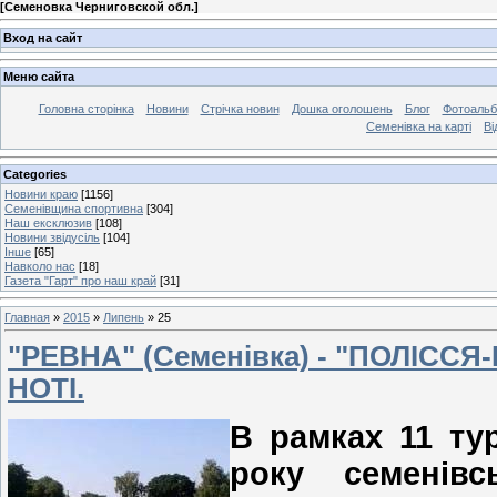
[
Семеновка Черниговской обл.
]
Вход на сайт
Меню сайта
Головна сторінка
Новини
Стрічка новин
Дошка оголошень
Блог
Фотоаль
Семенівка на карті
Ві
Categories
Новини краю
[1156]
Семенівщина спортивна
[304]
Наш ексклюзив
[108]
Новини звідусіль
[104]
Інше
[65]
Навколо нас
[18]
Газета "Гарт" про наш край
[31]
Главная
»
2015
»
Липень
»
25
"РЕВНА" (Семенівка) - "ПОЛІССЯ
НОТІ.
В рамках 11 тур
року семенів