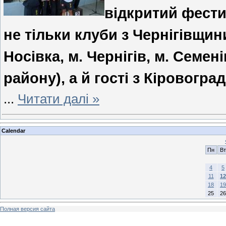
відкритий фести
не тільки клуби з Чернігівщини
Носівка, м. Чернігів, м. Семен
району), а й гості з Кіровогра
...
Читати далі »
Calendar
Пн
Вт
4
5
11
12
18
19
25
26
Полная версия сайта