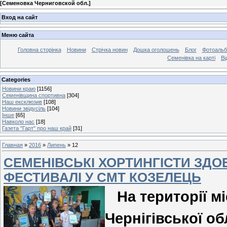
[
Семеновка Черниговской обл.
]
Вход на сайт
Меню сайта
Головна сторінка
Новини
Стрічка новин
Дошка оголошень
Блог
Фотоаль
Семенівка на карті
Ві
Categories
Новини краю
[1156]
Семенівщина спортивна
[304]
Наш ексклюзив
[108]
Новини звідусіль
[104]
Інше
[65]
Навколо нас
[18]
Газета "Гарт" про наш край
[31]
Главная
»
2016
»
Липень
»
12
СЕМЕНІВСЬКІ ХОРТИНГІСТИ ЗДО
ФЕСТИВАЛІ У СМТ КОЗЕЛЕЦЬ
На території м
Чернігівської об