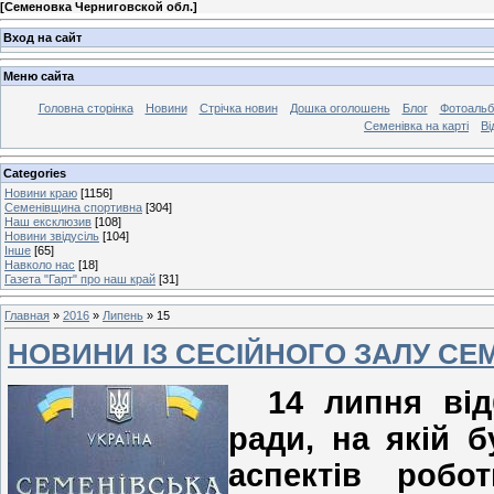
[
Семеновка Черниговской обл.
]
Вход на сайт
Меню сайта
Головна сторінка
Новини
Стрічка новин
Дошка оголошень
Блог
Фотоаль
Семенівка на карті
Ві
Categories
Новини краю
[1156]
Семенівщина спортивна
[304]
Наш ексклюзив
[108]
Новини звідусіль
[104]
Інше
[65]
Навколо нас
[18]
Газета "Гарт" про наш край
[31]
Главная
»
2016
»
Липень
»
15
НОВИНИ ІЗ СЕСІЙНОГО ЗАЛУ СЕМ
14 липня від
ради, на якій б
аспектів робо