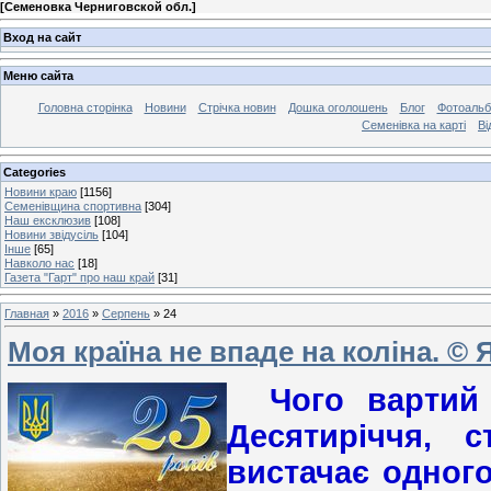
[
Семеновка Черниговской обл.
]
Вход на сайт
Меню сайта
Головна сторінка
Новини
Стрічка новин
Дошка оголошень
Блог
Фотоаль
Семенівка на карті
Ві
Categories
Новини краю
[1156]
Семенівщина спортивна
[304]
Наш ексклюзив
[108]
Новини звідусіль
[104]
Інше
[65]
Навколо нас
[18]
Газета "Гарт" про наш край
[31]
Главная
»
2016
»
Серпень
»
24
Моя країна не впаде на коліна. ©
Чого вартий
Десятиріччя, 
вистачає одного