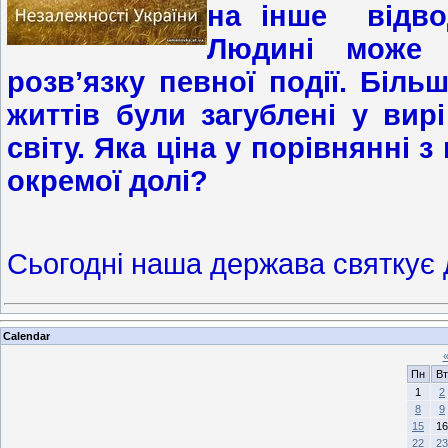
на інше відво
Людині може 
розв’язку певної події. Біл
життів були загублені у вир
світу. Яка ціна у порівнянні
окремої долі?
Сьогодні наша держава святкує
Calendar
Пн
Вт
1
2
8
9
15
16
22
23