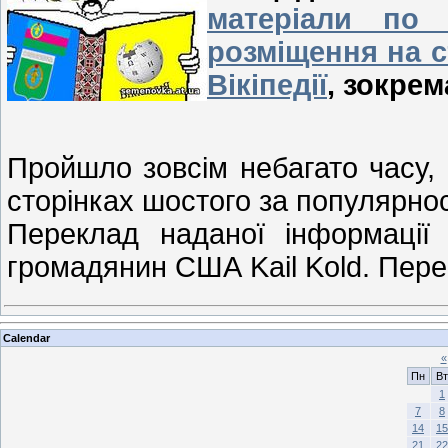
матеріали по 
розміщення на с
Вікіпедії
, зокрем
Пройшло зовсім небагато часу, 
сторінках шостого за популярност
Переклад наданої інформації
громадянин США Kail Kold. Пере
Calendar
«
Пн
Вт
1
7
8
14
15
21
22