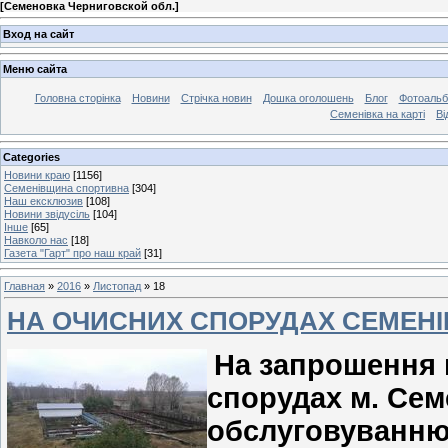
[
Семеновка Черниговской обл.
]
Вход на сайт
Меню сайта
Головна сторінка
Новини
Стрічка новин
Дошка оголошень
Блог
Фотоаль
Семенівка на карті
Ві
Categories
Новини краю
[1156]
Семенівщина спортивна
[304]
Наш ексклюзив
[108]
Новини звідусіль
[104]
Інше
[65]
Навколо нас
[18]
Газета "Гарт" про наш край
[31]
Главная
»
2016
»
Листопад
»
18
НА ОЧИСНИХ СПОРУДАХ СЕМЕН
На запрошення 
спорудах м. Сем
обслуговуванню 