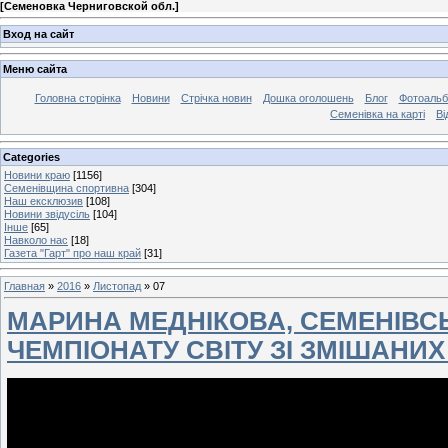
[
Семеновка Черниговской обл.
]
Вход на сайт
Меню сайта
Головна сторінка
Новини
Стрічка новин
Дошка оголошень
Блог
Фотоаль
Семенівка на карті
Ві
Categories
Новини краю
[1156]
Семенівщина спортивна
[304]
Наш ексклюзив
[108]
Новини звідусіль
[104]
Інше
[65]
Навколо нас
[18]
Газета "Гарт" про наш край
[31]
Главная
»
2016
»
Листопад
»
07
МАРИНА МЕДНІКОВА, СЕМЕНІВСЬ
ЧЕМПІОНАТУ СВІТУ ЗІ ЗМІШАНИ