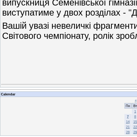
випускниця Семенівської гімназ
виступатиме у двох розділах - "
Вашій увазі невеличкі фрагменти
Світового чемпіонату, ролік зр
Calendar
«
Пн
Вт
1
7
8
14
15
21
22
28
29