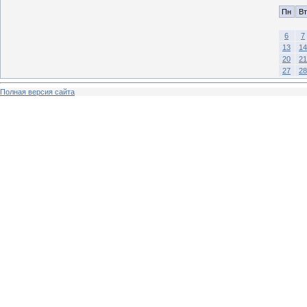
Пн
Вт
6
7
13
14
20
21
27
28
Полная версия сайта