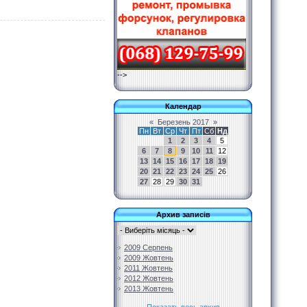
-->
Календар
«
Березень 2017
»
Пн
Вт
Ср
Чт
Пт
Сб
Нд
1
2
3
4
5
6
7
8
9
10
11
12
13
14
15
16
17
18
19
20
21
22
23
24
25
26
27
28
29
30
31
Архив записів
2009 Серпень
2009 Жовтень
2011 Жовтень
2012 Жовтень
2013 Жовтень