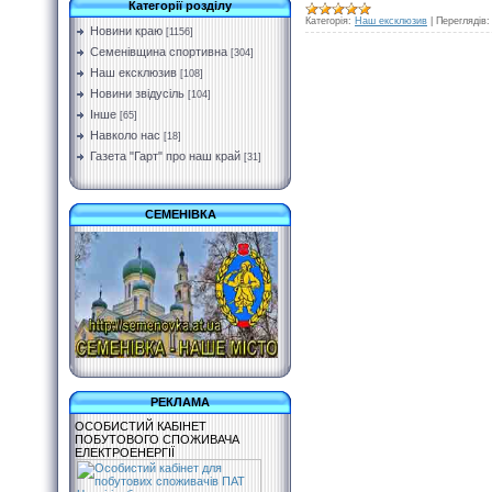
Категорії розділу
Категорія:
Наш ексклюзив
|
Переглядів:
Новини краю
[1156]
Семенівщина спортивна
[304]
Наш ексклюзив
[108]
Новини звідусіль
[104]
Інше
[65]
Навколо нас
[18]
Газета "Гарт" про наш край
[31]
СЕМЕНІВКА
РЕКЛАМА
ОСОБИСТИЙ КАБІНЕТ
ПОБУТОВОГО СПОЖИВАЧА
ЕЛЕКТРОЕНЕРГІЇ