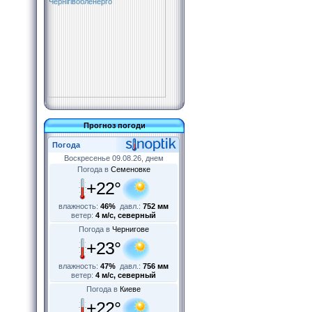
Прогноз погоди
Погода
Воскресенье 09.08.26, днем
Погода в
Семеновке
+22°
влажность:
46%
давл.:
752 мм
ветер:
4 м/с, северный
Погода в
Чернигове
+23°
влажность:
47%
давл.:
756 мм
ветер:
4 м/с, северный
Погода в
Киеве
+22°