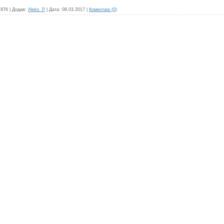
876
|
Додав:
Aleks_P
|
Дата:
08.03.2017
|
Коментарі (0)