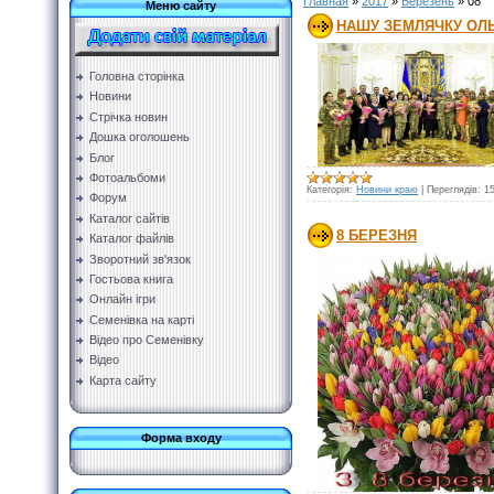
Главная
»
2017
»
Березень
»
08
Меню сайту
НАШУ ЗЕМЛЯЧКУ ОЛЬ
Головна сторінка
Новини
Стрічка новин
Дошка оголошень
Блог
Фотоальбоми
Категорія:
Новини краю
|
Переглядів:
1
Форум
Каталог сайтів
8 БЕРЕЗНЯ
Каталог файлів
Зворотний зв'язок
Гостьова книга
Онлайн ігри
Семенівка на карті
Відео про Семенівку
Відео
Карта сайту
Форма входу