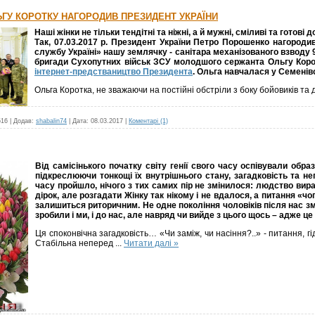
ГУ КОРОТКУ НАГОРОДИВ ПРЕЗИДЕНТ УКРАЇНИ
Наші жінки не тільки тендітні та ніжні, а й мужні, сміливі та готові
Так, 07.03.2017 р. Президент України Петро Порошенко нагород
службу Україні» нашу землячку - санітара механізованого взводу 9
бригади Сухопутних військ ЗСУ молодшого сержанта Ольгу Коро
інтернет-предстваництво Президента
. Ольга навчалася у Семенівсь
Ольга Коротка, не зважаючи на постійні обстріли з боку бойовиків та д
516
|
Додав:
shabalin74
|
Дата:
08.03.2017
|
Коментарі (1)
Від самісінького початку світу генії свого часу оспівували образ
підкреслюючи тонкощі їх внутрішнього стану, загадковість та неп
часу пройшло, нічого з тих самих пір не змінилося: людство вир
дірок, але розгадати Жінку так нікому і не вдалося, а питання «ч
залишиться риторичним. Не одне покоління чоловіків після нас зм
зробили і ми, і до нас, але навряд чи вийде з цього щось – адже ц
Ця споконвічна загадковість… «Чи заміж, чи насіння?..» - питання, г
Стабільна неперед
...
Читати далі »