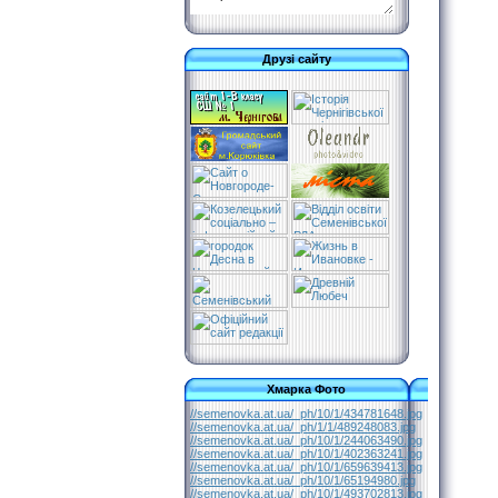
Друзі сайту
Хмарка Фото
//semenovka.at.ua/_ph/10/1/434781648.jpg
//semenovka.at.ua/_ph/1/1/489248083.jpg
//semenovka.at.ua/_ph/10/1/244063490.jpg
//semenovka.at.ua/_ph/10/1/402363241.jpg
//semenovka.at.ua/_ph/10/1/659639413.jpg
//semenovka.at.ua/_ph/10/1/65194980.jpg
//semenovka.at.ua/_ph/10/1/493702813.jpg