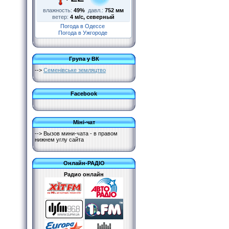
влажность:
49%
давл.:
752 мм
ветер:
4 м/с, северный
Погода в Одессе
Погода в Ужгороде
Група у ВК
-->
Семенівське земляцтво
Facebook
Міні-чат
--> Вызов мини-чата - в правом
нижнем углу сайта
Онлайн-РАДІО
Радио онлайн