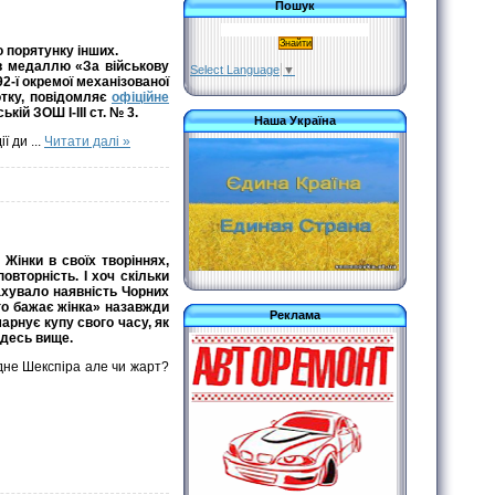
Пошук
 до порятунку інших.
ив медаллю «За військову
Select Language
▼
2-ї окремої механізованої
тку, повідомляє
офіційне
кій ЗОШ І-ІІІ ст. № 3.
Наша Україна
ії ди
...
Читати далі »
 Жінки в своїх творіннях,
овторність. І хоч скільки
ахувало наявність Чорних
ого бажає жінка» назавжди
Реклама
арнує купу свого часу, як
е десь вище.
ідне Шекспіра але чи жарт?