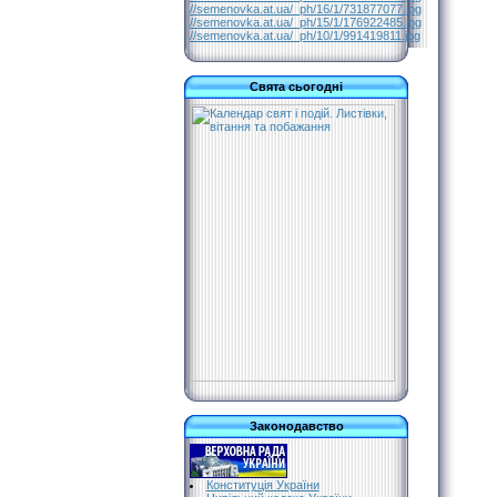
//semenovka.at.ua/_ph/16/1/731877077.jpg
//semenovka.at.ua/_ph/15/1/176922485.jpg
//semenovka.at.ua/_ph/10/1/991419811.jpg
Свята сьогодні
Законодавство
Конституція України