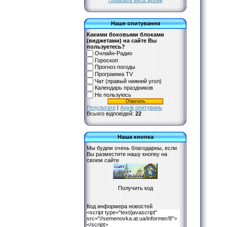
Показать весь архив
Наше опитування
Какими боковыми блоками
(виджетами) на сайте Вы
пользуетесь?
Онлайн-Радио
Гороскоп
Прогноз погоды
Программа TV
Чат (правый нижний угол)
Календарь праздников
Не пользуюсь
Результати
|
Архів опитувань
Всього відповідей:
22
Наша кнопка
Мы будем очень благодарны, если
Вы разместите нашу кнопку на
своем сайте
Код информера новостей