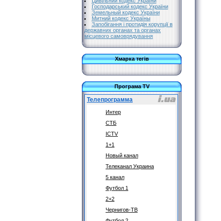
Цивільний кодекс України
Господарський кодекс України
Земельный кодекс України
Митний кодекс Україны
Запобігання і протидія корупції в
державних органах та органах
місцевого самоврядування
Хмарка тегів
Програма TV
Телепрограмма
Интер
СТБ
ICTV
1+1
Новый канал
Телеканал Украина
5 канал
Футбол 1
2+2
Чернигов-ТВ
Футбол 2