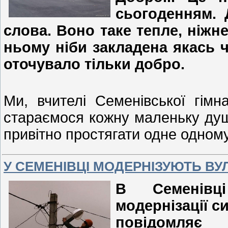
сьогоденням. 
слова. Воно таке тепле, ніжне
ньому ніби закладена якась ч
оточувало тільки добро.
Ми, вчителі Семенівської гімна
стараємося кожну маленьку душу
привітно простягати одне одном
У СЕМЕНІВЦІ МОДЕРНІЗУЮТЬ ВУЛ
В Семенів
модернізації с
повідомляє 