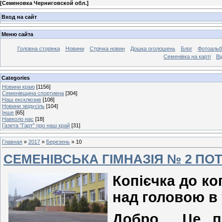
[
Семеновка Черниговской обл.
]
Вход на сайт
Меню сайта
Головна сторінка
Новини
Стрічка новин
Дошка оголошень
Блог
Фотоаль
Семенівка на карті
Ві
Categories
Новини краю
[1156]
Семенівщина спортивна
[304]
Наш ексклюзив
[108]
Новини звідусіль
[104]
Інше
[65]
Навколо нас
[18]
Газета "Гарт" про наш край
[31]
Главная
»
2017
»
Березень
»
10
СЕМЕНІВСЬКА ГІМНАЗІЯ № 2 ПО
Копієчка до ко
над головою в 
Добро... Це п