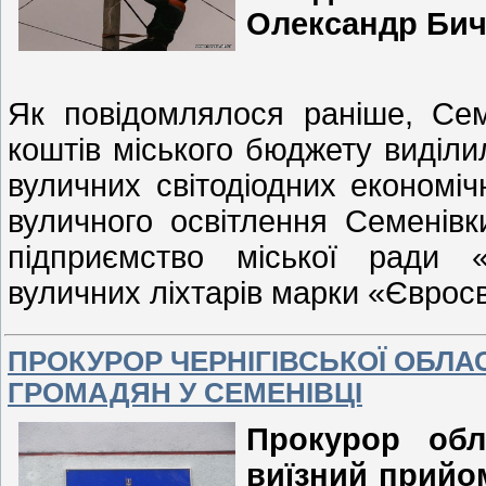
Олександр Бич
Як повідомлялося раніше, Сем
коштів міського бюджету виділи
вуличних світодіодних економіч
вуличного освітлення Семенів
підприємство міської ради 
вуличних ліхтарів марки «Єврос
ПРОКУРОР ЧЕРНІГІВСЬКОЇ ОБЛА
ГРОМАДЯН У СЕМЕНІВЦІ
Прокурор обл
виїзний прийо