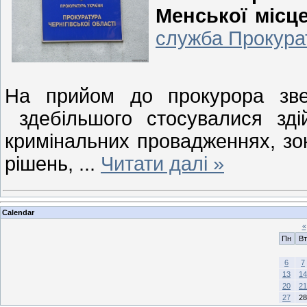
Менської місц
служба Прокурат
На прийом до прокурора зве
здебільшого стосувалися зді
кримінальних провадженнях, з
рішень,
...
Читати далі »
Calendar
«
Пн
Вт
6
7
13
14
20
21
27
28