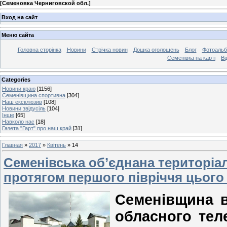
[
Семеновка Черниговской обл.
]
Вход на сайт
Меню сайта
Головна сторінка
Новини
Стрічка новин
Дошка оголошень
Блог
Фотоаль
Семенівка на карті
Ві
Categories
Новини краю
[1156]
Семенівщина спортивна
[304]
Наш ексклюзив
[108]
Новини звідусіль
[104]
Інше
[65]
Навколо нас
[18]
Газета "Гарт" про наш край
[31]
Главная
»
2017
»
Квітень
»
14
Семенівська об’єднана територіа
протягом першого півріччя цього 
Семенівщина в
обласного теле