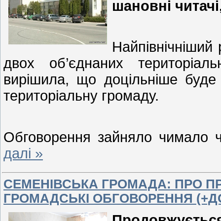
шановні читач
Найпівнічніший
двох об’єднаних територіал
вирішила, що доцільніше буде
територіальну громаду.
Обговорення зайняло чимало 
далі »
СЕМЕНІВСЬКА ГРОМАДА: ПРО ПР
ГРОМАДСЬКІ ОБГОВОРЕННЯ (+Д
Продовжуєть