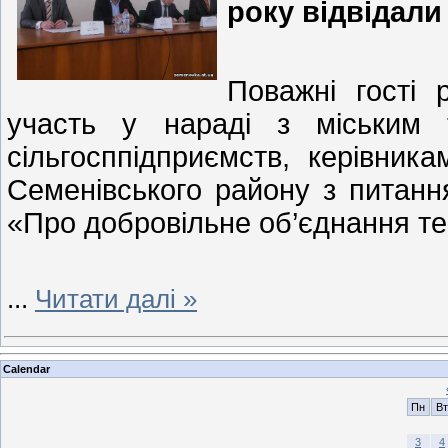
року відвідали
Поважні гості 
участь у нараді з міським 
сільгосппідприємств, керівника
Семенівського району з питанн
«Про добровільне об’єднання те
...
Читати далі »
Calendar
Пн
Вт
3
4