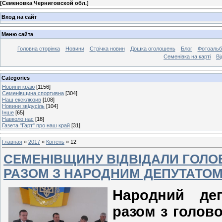
[
Семеновка Черниговской обл.
]
Вход на сайт
Меню сайта
Головна сторінка
Новини
Стрічка новин
Дошка оголошень
Блог
Фотоаль
Семенівка на карті
Ві
Categories
Новини краю
[1156]
Семенівщина спортивна
[304]
Наш ексклюзив
[108]
Новини звідусіль
[104]
Інше
[65]
Навколо нас
[18]
Газета "Гарт" про наш край
[31]
Главная
»
2017
»
Квітень
»
12
СЕМЕНІВЩИНУ ВІДВІДАЛИ ГОЛОВА
РАЗОМ З НАРОДНИМ ДЕПУТАТО
Народний деп
разом з голово