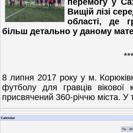
перемогу у Са
Вищій лізі сер
області, де г
більш детально у даному мате
**
8 липня 2017 року у м. Корюківк
футболу для гравців вікової ка
присвячений 360-річчю міста. У 
Calendar
Пн
Вт