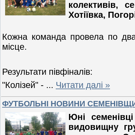
колективів, с
Хотіївка, Погор
Кожна команда провела по два 
місце.
Результати півфіналів:
"Колізей" -
...
Читати далі »
ФУТБОЛЬНІ НОВИНИ СЕМЕНІВЩ
Юні семенівці
видовищну гру