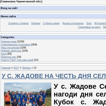
[
Семеновка Черниговской обл.
]
Вход на сайт
Меню сайта
Головна сторінка
Новини
Стрічка новин
Дошка оголошень
Блог
Фотоаль
Семенівка на карті
Ві
Categories
Новини краю
[1156]
Семенівщина спортивна
[304]
Наш ексклюзив
[108]
Новини звідусіль
[104]
Інше
[65]
Навколо нас
[18]
Газета "Гарт" про наш край
[31]
Главная
»
2017
»
Липень
»
12
У С. ЖАДОВЕ НА ЧЕСТЬ ДНЯ СЕ
У с. Жадове Се
нагоди дня се
Кубок с. Жа