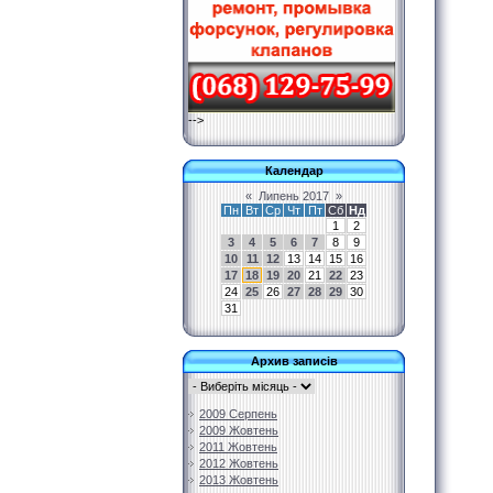
-->
Календар
«
Липень 2017
»
Пн
Вт
Ср
Чт
Пт
Сб
Нд
1
2
3
4
5
6
7
8
9
10
11
12
13
14
15
16
17
18
19
20
21
22
23
24
25
26
27
28
29
30
31
Архив записів
2009 Серпень
2009 Жовтень
2011 Жовтень
2012 Жовтень
2013 Жовтень