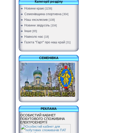
Категорії розділу
Новини краю
[1156]
Семенівщина спортивна
[304]
Наш ексклюзив
[108]
Новини звідусіль
[104]
Інше
[65]
Навколо нас
[18]
Газета "Гарт" про наш край
[31]
СЕМЕНІВКА
РЕКЛАМА
ОСОБИСТИЙ КАБІНЕТ
ПОБУТОВОГО СПОЖИВАЧА
ЕЛЕКТРОЕНЕРГІЇ