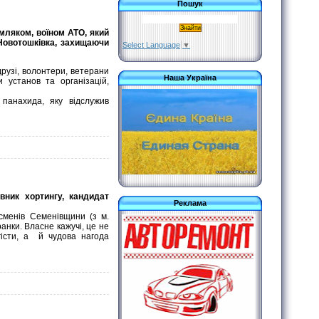
Пошук
емляком, воїном АТО, який
 Новотошківка, захищаючи
Select Language
▼
 друзі, волонтери, ветерани
Наша Україна
и установ та організацій,
 панахида, яку відслужив
вник хортингу, кандидат
Реклама
сменів Семенівщини (з м.
ранки. Власне кажучі, це не
нгісти, а й чудова нагода