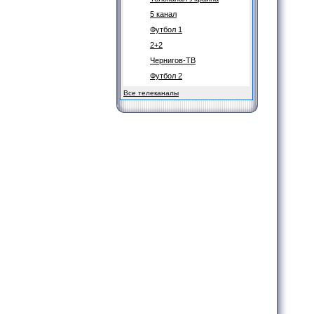
5 канал
Футбол 1
2+2
Чернигов-ТВ
Футбол 2
Все телеканалы