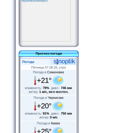
Прогноз погоди
Погода
Пятница 07.08.26, утро
Погода в
Семеновке
+21°
влажность:
79%
давл.:
746 мм
ветер:
1 м/с, юго-восточ.
Погода в
Чернигове
+20°
влажность:
91%
давл.:
750 мм
ветер:
0 м/с
Погода в
Киеве
+25°