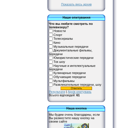
Показать весь архив
Наше опитування
Что вы любите смотреть по
телевизору?
Новости
Спорт
Телесериалы
Кино
Музыкальные передачи
Документальные фильмы,
передачи
Юмористические передачи
Ток шоу
Научные и интелектуальные
передачи
Кулинарные передачи
Обучающие передачи
Мультфильмы
Развлекательные передачи, шоу
Результати
|
Архів опитувань
Всього відповідей:
61
Наша кнопка
Мы будем очень благодарны, если
Вы разместите нашу кнопку на
своем сайте