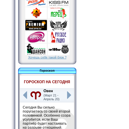
Хочешь себе такой блок ?
Гороскоп
ГОРОСКОП НА СЕГОДНЯ
Овен
(Март 21 -
Апрель 20)
Сегодня Вы сильно
поругаетесь со своей второй
половинкой. Особенно ссора
усугубится, если Ваш
партнёр будет настаивать
на разрыве отношений.