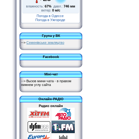
влажность:
67%
давл.:
746 мм
ветер:
0 м/с
Погода в Одессе
Погода в Ужгороде
Група у ВК
-->
Семенівське земляцтво
Facebook
Міні-чат
--> Вызов мини-чата - в правом
нижнем углу сайта
Онлайн-РАДІО
Радио онлайн