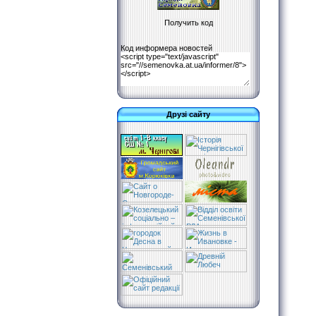
Код информера новостей
Друзі сайту