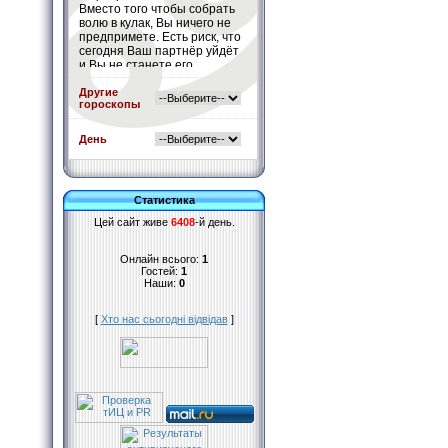
Вместо того чтобы собрать
волю в кулак, Вы ничего не
предпримете. Есть риск, что
сегодня Ваш партнёр уйдёт
и Вы не станете его
останавливать.
Подробнее
»
Другие
гороскопы
День
Статистика
Цей сайт живе
6408
-й день.
Онлайн всього:
1
Гостей:
1
Наши:
0
[
Хто нас сьогодні відвідав
]