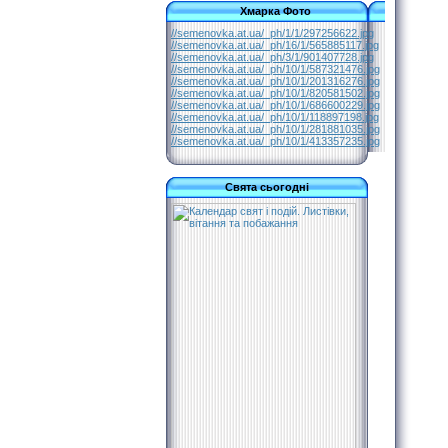
Хмарка Фото
//semenovka.at.ua/_ph/1/1/297256622.jpg
//semenovka.at.ua/_ph/16/1/565885117.jpg
//semenovka.at.ua/_ph/3/1/901407728.jpg
//semenovka.at.ua/_ph/10/1/587321476.jpg
//semenovka.at.ua/_ph/10/1/201316276.jpg
//semenovka.at.ua/_ph/10/1/820581502.jpg
//semenovka.at.ua/_ph/10/1/686600229.jpg
//semenovka.at.ua/_ph/10/1/118897198.jpg
//semenovka.at.ua/_ph/10/1/281881035.jpg
//semenovka.at.ua/_ph/10/1/413357235.jpg
Свята сьогодні