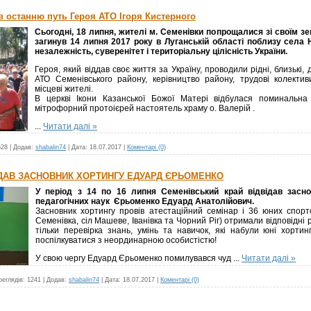
в останню путь Героя АТО Ігоря Кистерного
Сьогодні, 18 липня, жителі м. Семенівки попрощалися зі своїм з
загинув 14 липня 2017 року в Луганській області поблизу села
незалежність, суверенітет і територіальну цілісність України.
Героя, який віддав своє життя за Україну, проводили рідні, близькі,
АТО Семенівського району, керівництво району, трудові колектив
місцеві жителі.
В церкві Ікони Казанської Божої Матері відбулася поминальна
мітрофорний протоієрей настоятель храму о. Валерій .
...
Читати далі »
628
|
Додав:
shabalin74
|
Дата:
18.07.2017
|
Коментарі (0)
ДАВ ЗАСНОВНИК ХОРТИНГУ ЕДУАРД ЄРЬОМЕНКО
У період з 14 по 16 липня Семенівський край відвідав засно
педагогічних наук Єрьоменко Едуард Анатолійович.
Засновник хортингу провів атестаційний семінар і 36 юних спорт
Семенівка, сіл Машеве, Іванівка та Чорний Ріг) отримали відповідні 
тільки перевірка знань, умінь та навичок, які набули юні хорти
поспілкуватися з неординарною особистістю!
У свою чергу Едуард Єрьоменко помилувався чуд
...
Читати далі »
реглядів:
1241
|
Додав:
shabalin74
|
Дата:
18.07.2017
|
Коментарі (0)