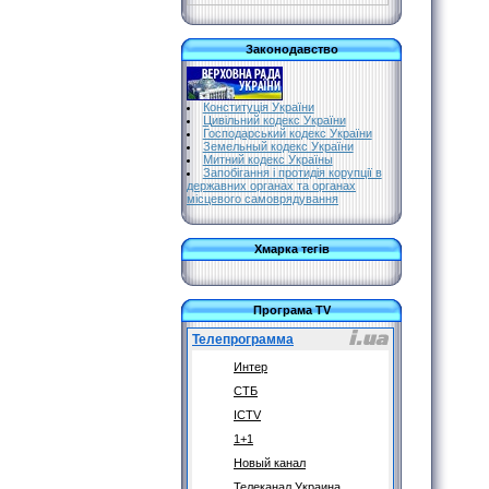
Законодавство
Конституція України
Цивільний кодекс України
Господарський кодекс України
Земельный кодекс України
Митний кодекс Україны
Запобігання і протидія корупції в
державних органах та органах
місцевого самоврядування
Хмарка тегів
Програма TV
Телепрограмма
Интер
СТБ
ICTV
1+1
Новый канал
Телеканал Украина