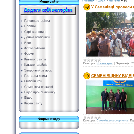
Главная
»
2017
»
Липень
»
18
Меню сайту
У Семенівці провели 
Головна сторінка
Новини
Стрічка новин
Дошка оголошень
Блог
Фотоальбоми
Форум
Каталог сайтів
Категорія:
Новини краю
|
Переглядів:
2
Каталог файлів
Зворотний зв'язок
СЕМЕНІВЩИНУ ВІДВІ
Гостьова книга
Онлайн ігри
Семенівка на карті
Відео про Семенівку
Відео
Карта сайту
Форма входу
Категорія:
Семенівщина спортивна
|
Пе