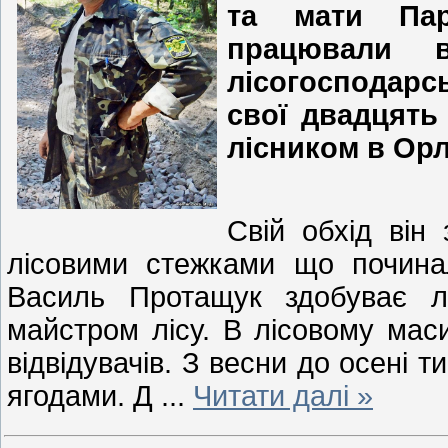
та мати Пар
працювали в
лісогосподарс
свої двадцять
лісником в Орл
Свій обхід він
лісовими стежками що почина
Василь Протащук здобуває л
майстром лісу. В лісовому маси
відвідувачів. З весни до осені т
ягодами. Д
...
Читати далі »