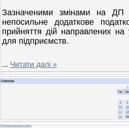
Зазначеними змінами на ДП 
непосильне додаткове подат
прийняття дій направлених на 
для підприємств.
...
Читати далі »
Calendar
«
Пн
Вт
3
4
10
11
17
18
24
25
Полная версия сайта