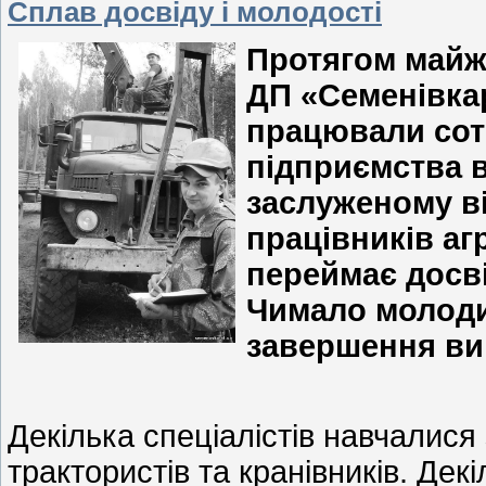
Сплав досвіду і молодості
Протягом майже
ДП «Семенівкар
працювали сотн
підприємства 
заслуженому ві
працівників аг
переймає досві
Чимало молоди
завершення ви
Декілька спеціалістів навчалися
трактористів та кранівників. Дек