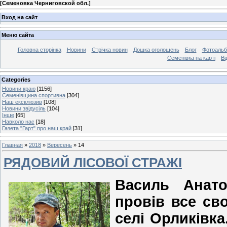
[
Семеновка Черниговской обл.
]
Вход на сайт
Меню сайта
Головна сторінка
Новини
Стрічка новин
Дошка оголошень
Блог
Фотоаль
Семенівка на карті
Ві
Categories
Новини краю
[1156]
Семенівщина спортивна
[304]
Наш ексклюзив
[108]
Новини звідусіль
[104]
Інше
[65]
Навколо нас
[18]
Газета "Гарт" про наш край
[31]
Главная
»
2018
»
Вересень
»
14
РЯДОВИЙ ЛІСОВОЇ СТРАЖІ
Василь Анато
провів все св
селі Орликівк