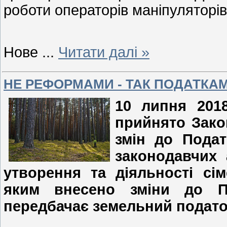
роботи операторів маніпуляторів
Нове
...
Читати далі »
НЕ РЕФОРМАМИ - ТАК ПОДАТКА
10 липня 201
прийнято Зако
змін до Подат
законодавчих 
утворення та діяльності сі
яким внесено зміни до П
передбачає земельний податок 