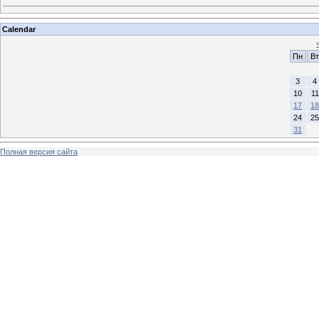
Calendar
Пн
Вт
3
4
10
11
17
18
24
25
31
Полная версия сайта