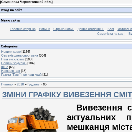
[
Семеновка Черниговской обл.
]
Вход на сайт
Меню сайта
Головна сторінка
Новини
Стрічка новин
Дошка оголошень
Блог
Фотоаль
Семенівка на карті
Ві
Categories
Новини краю
[1156]
Семенівщина спортивна
[304]
Наш ексклюзив
[108]
Новини звідусіль
[104]
Інше
[65]
Навколо нас
[18]
Газета "Гарт" про наш край
[31]
Главная
»
2018
»
Грудень
»
05
ЗМІНИ ГРАФІКУ ВИВЕЗЕННЯ СМІТТ
Вивезення с
актуальних п
мешканця міста