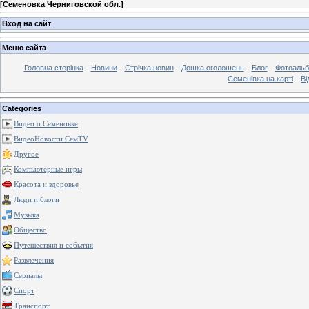
[
Семеновка Черниговской обл.
]
Вход на сайт
Меню сайта
Головна сторінка
Новини
Стрічка новин
Дошка оголошень
Блог
Фотоаль
Семенівка на карті
Ві
Categories
Видео о Семеновке
ВидеоНовости СемTV
Другое
Компьютерные игры
Красота и здоровье
Люди и блоги
Музыка
Общество
Путешествия и события
Развлечения
Сериалы
Спорт
Транспорт