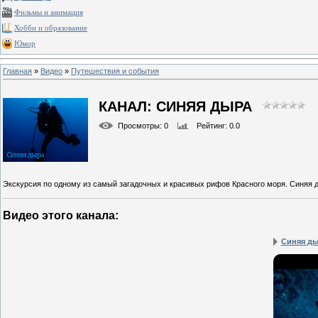
Фильмы и анимация
Хобби и образование
Юмор
Главная
»
Видео
»
Путешествия и события
КАНАЛ: СИНЯЯ ДЫРА
Просмотры
: 0
Рейтинг
: 0.0
Экскурсия по одному из самый загадочных и красивых рифов Красного моря. Синяя 
Видео этого канала
:
Синяя ды