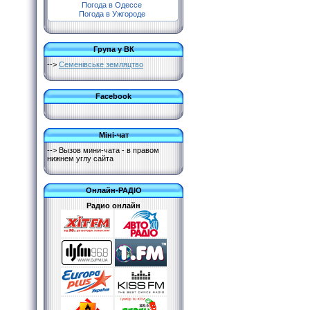
Погода в Одессе
Погода в Ужгороде
Група у ВК
-->
Семенівське земляцтво
Facebook
Міні-чат
--> Вызов мини-чата - в правом
нижнем углу сайта
Онлайн-РАДІО
Радио онлайн