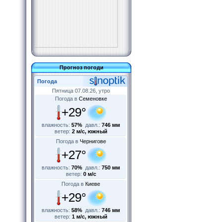
Прогноз погоди
Погода
Пятница 07.08.26, утро
Погода в
Семеновке
+29°
влажность:
57%
давл.:
746 мм
ветер:
2 м/с, южный
Погода в
Чернигове
+27°
влажность:
70%
давл.:
750 мм
ветер:
0 м/с
Погода в
Киеве
+29°
влажность:
58%
давл.:
746 мм
ветер:
1 м/с, южный