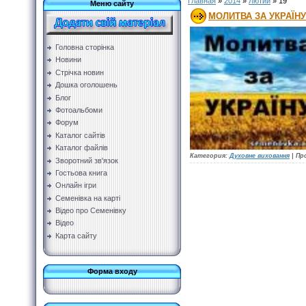
Главная
»
2014
»
Лютий
»
19
Меню сайту
МОЛИТВА ЗА УКРАЇНУ
Головна сторінка
Новини
Стрічка новин
Дошка оголошень
Блог
Фотоальбоми
Форум
Каталог сайтів
Каталог файлів
Категория:
Духовне виховання
|
Пр
Зворотний зв'язок
Гостьова книга
Онлайн ігри
Семенівка на карті
Відео про Семенівку
Відео
Карта сайту
Форма входу