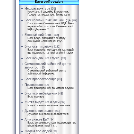
Категорії розділу
Инфраструктура
[55]
Комунальні служби, Енергетики,
Газове господарство, Тепло та ін.
Блог голови Семенівської РДА.
[69]
Блог голови Семенівської РДА. Блог
веде особисто голова Семенівської
РДА - Деденко С.І.
Економічний блог.
[145]
Блог веде, спеціаліст сектору
економіки Семенівскої РДА.
Блог освіти району
[182]
Блог педагогів, методистів та людей,
що працюють на ниві освіти і науки
Блог юридичних служб.
[63]
Семенівський районний центр
зайнятості.
[0]
Семенівський районний центр
зайнятості- інформує.
Блог правоохоронців
[26]
Прикордоння
[24]
Блог прикордонної та митної служби
Блог усіх небайдужих
[41]
Всім про все
Життя видатних людей
[39]
Історії з життя видатних земляків
Духовне виховання
[59]
Духовне виховання особистості
А чи знаєте Ви?
[44]
Блог, де розміщується інформація про
цікаві факти, події і т.п.
Людям про людей
[38]