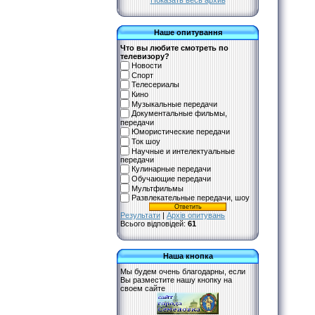
Показать весь архив
Наше опитування
Что вы любите смотреть по
телевизору?
Новости
Спорт
Телесериалы
Кино
Музыкальные передачи
Документальные фильмы,
передачи
Юмористические передачи
Ток шоу
Научные и интелектуальные
передачи
Кулинарные передачи
Обучающие передачи
Мультфильмы
Развлекательные передачи, шоу
Результати
|
Архів опитувань
Всього відповідей:
61
Наша кнопка
Мы будем очень благодарны, если
Вы разместите нашу кнопку на
своем сайте