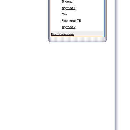
5 канал
Футбол 1
2+2
Чернигов-ТВ
Футбол 2
Все телеканалы