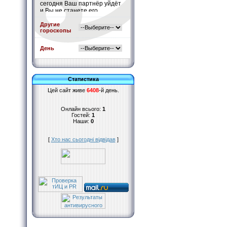
сегодня Ваш партнёр уйдёт
и Вы не станете его
останавливать.
Подробнее
»
Другие
гороскопы
День
Статистика
Цей сайт живе
6408
-й день.
Онлайн всього:
1
Гостей:
1
Наши:
0
[
Хто нас сьогодні відвідав
]