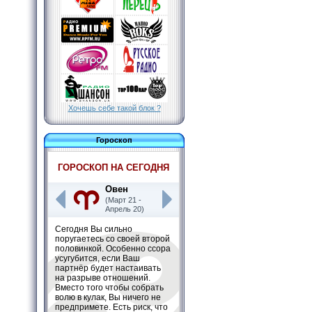
Хочешь себе такой блок ?
Гороскоп
ГОРОСКОП НА СЕГОДНЯ
Овен
(Март 21 -
Апрель 20)
Сегодня Вы сильно
поругаетесь со своей второй
половинкой. Особенно ссора
усугубится, если Ваш
партнёр будет настаивать
на разрыве отношений.
Вместо того чтобы собрать
волю в кулак, Вы ничего не
предпримете. Есть риск, что