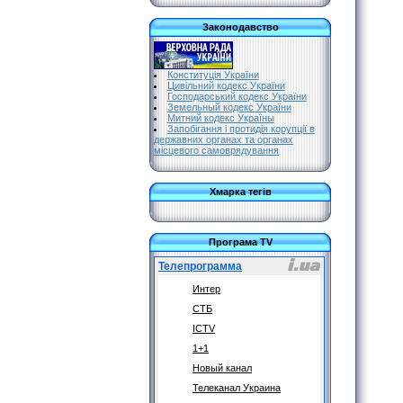
Законодавство
Конституція України
Цивільний кодекс України
Господарський кодекс України
Земельный кодекс України
Митний кодекс Україны
Запобігання і протидія корупції в
державних органах та органах
місцевого самоврядування
Хмарка тегів
Програма TV
Телепрограмма
Интер
СТБ
ICTV
1+1
Новый канал
Телеканал Украина