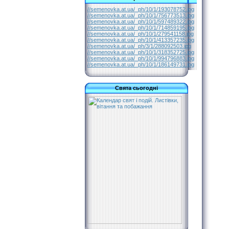
//semenovka.at.ua/_ph/10/1/193078752.jpg
//semenovka.at.ua/_ph/10/1/756773513.jpg
//semenovka.at.ua/_ph/10/1/597489322.jpg
//semenovka.at.ua/_ph/10/1/714859195.jpg
//semenovka.at.ua/_ph/10/1/279541158.jpg
//semenovka.at.ua/_ph/10/1/413357235.jpg
//semenovka.at.ua/_ph/3/1/288092503.jpg
//semenovka.at.ua/_ph/10/1/318352725.jpg
//semenovka.at.ua/_ph/10/1/994796883.jpg
//semenovka.at.ua/_ph/10/1/186149731.jpg
Свята сьогодні