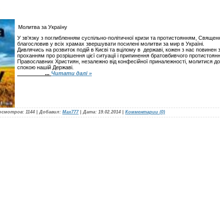
Молитва за Україну
У зв'язку з поглибленням суспільно-політичної кризи та протистоянням, Свяще
благословив у всіх храмах звершувати посилені молитви за мир в Україні.
Дивлячись на розвиток подій в Києві та вцілому в державі, кожен з нас повинен 
проханням про розрішення цієї ситуації і припинення братовбивчого протистоянн
Православних Християн, незалежно від конфесійної приналежності, молитися до
спокою нашій Державі.
...
Читати далі »
осмотров:
1144
|
Добавил:
Мах777
|
Дата:
19.02.2014
|
Комментарии (0)