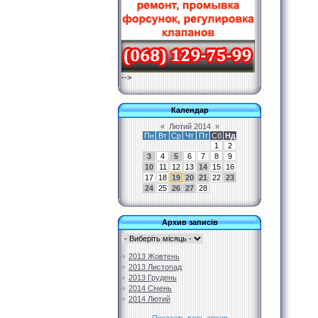
-->
Календар
«
Лютий 2014
»
Пн
Вт
Ср
Чт
Пт
Сб
Нд
1
2
3
4
5
6
7
8
9
10
11
12
13
14
15
16
17
18
19
20
21
22
23
24
25
26
27
28
Архив записів
2013 Жовтень
2013 Листопад
2013 Грудень
2014 Січень
2014 Лютий