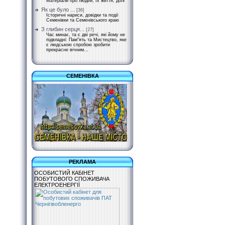
Матеріали про людей, їх життя, долі
Як це було ...
[36]
Історичні нариси, довідки та події
Семенівки та Семенівського краю
З глибин серця...
[27]
Час минає, та є дві речі, які йому не
підвладні: Пам"ять та Мистецтво, яке
є людською спробою зробити
прекрасне вічним...
СЕМЕНІВКА
РЕКЛАМА
ОСОБИСТИЙ КАБІНЕТ
ПОБУТОВОГО СПОЖИВАЧА
ЕЛЕКТРОЕНЕРГІЇ