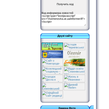
Код информера новостей
Друзі сайту
Хмарка Фото