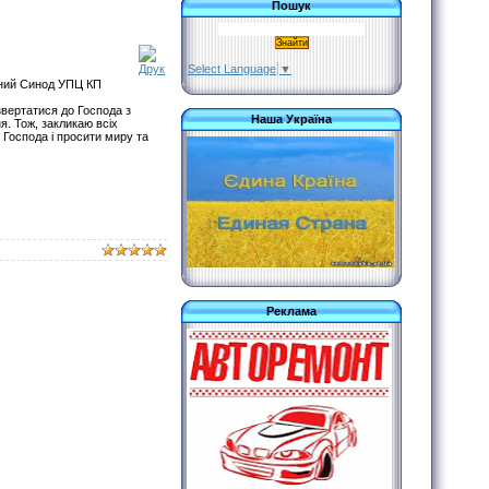
Пошук
Select Language
▼
нний Синод УПЦ КП
звертатися до Господа з
Наша Україна
я. Тож, закликаю всіх
 Господа і просити миру та
Реклама