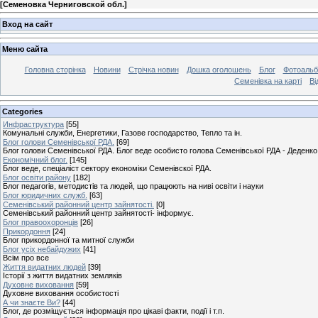
[
Семеновка Черниговской обл.
]
Вход на сайт
Меню сайта
Головна сторінка
Новини
Стрічка новин
Дошка оголошень
Блог
Фотоаль
Семенівка на карті
Ві
Categories
Инфраструктура
[55]
Комунальні служби, Енергетики, Газове господарство, Тепло та ін.
Блог голови Семенівської РДА.
[69]
Блог голови Семенівської РДА. Блог веде особисто голова Семенівської РДА - Деденко 
Економічний блог.
[145]
Блог веде, спеціаліст сектору економіки Семенівскої РДА.
Блог освіти району
[182]
Блог педагогів, методистів та людей, що працюють на ниві освіти і науки
Блог юридичних служб.
[63]
Семенівський районний центр зайнятості.
[0]
Семенівський районний центр зайнятості- інформує.
Блог правоохоронців
[26]
Прикордоння
[24]
Блог прикордонної та митної служби
Блог усіх небайдужих
[41]
Всім про все
Життя видатних людей
[39]
Історії з життя видатних земляків
Духовне виховання
[59]
Духовне виховання особистості
А чи знаєте Ви?
[44]
Блог, де розміщується інформація про цікаві факти, події і т.п.