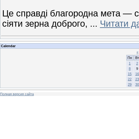
Це справді благородна мета — с
сіяти зерна доброго,
...
Читати да
Calendar
«
Пн
Вт
1
2
8
9
15
16
22
23
29
30
Полная версия сайта