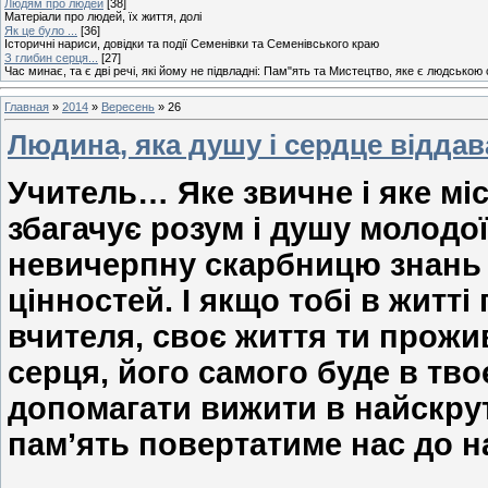
Людям про людей
[38]
Матеріали про людей, їх життя, долі
Як це було ...
[36]
Історичні нариси, довідки та події Семенівки та Семенівського краю
З глибин серця...
[27]
Час минає, та є дві речі, які йому не підвладні: Пам"ять та Мистецтво, яке є людською
Главная
»
2014
»
Вересень
»
26
Людина, яка душу і сердце віддав
Учитель… Яке звичне і яке міс
збагачує розум і душу молодо
невичерпну скарбницю знань
цінностей. І якщо тобі в житті
вчителя, своє життя ти прожи
серця, його
самого буде в тво
допомагати вижити в найскрут
пам’ять повертатиме нас до 