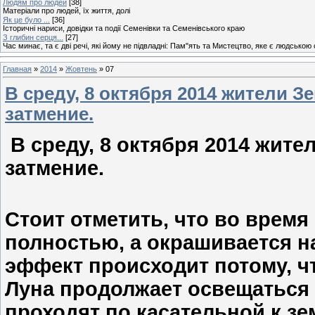
Людям про людей
[38]
Матеріали про людей, їх життя, долі
Як це було ...
[36]
Історичні нариси, довідки та події Семенівки та Семенівського краю
З глибин серця...
[27]
Час минає, та є дві речі, які йому не підвладні: Пам"ять та Мистецтво, яке є людською
Главная
»
2014
»
Жовтень
»
07
В среду, 8 октября 2014 жители 
затмение.
В среду, 8 октября 2014 жит
затмение.
Стоит отметить, что во время
полностью, а окрашивается на
эффект происходит потому, ч
Луна продолжает освещаться
проходят по касательной к з