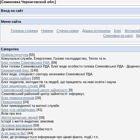
[
Семеновка Черниговской обл.
]
Вход на сайт
Меню сайта
Головна сторінка
Новини
Стрічка новин
Дошка оголошень
Блог
Фотоаль
Семенівка на карті
Ві
Categories
Инфраструктура
[55]
Комунальні служби, Енергетики, Газове господарство, Тепло та ін.
Блог голови Семенівської РДА.
[69]
Блог голови Семенівської РДА. Блог веде особисто голова Семенівської РДА - Деденко 
Економічний блог.
[145]
Блог веде, спеціаліст сектору економіки Семенівскої РДА.
Блог освіти району
[182]
Блог педагогів, методистів та людей, що працюють на ниві освіти і науки
Блог юридичних служб.
[63]
Семенівський районний центр зайнятості.
[0]
Семенівський районний центр зайнятості- інформує.
Блог правоохоронців
[26]
Прикордоння
[24]
Блог прикордонної та митної служби
Блог усіх небайдужих
[41]
Всім про все
Життя видатних людей
[39]
Історії з життя видатних земляків
Духовне виховання
[59]
Духовне виховання особистості
А чи знаєте Ви?
[44]
Блог, де розміщується інформація про цікаві факти, події і т.п.