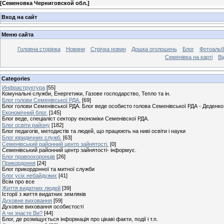
[
Семеновка Черниговской обл.
]
Вход на сайт
Меню сайта
Головна сторінка
Новини
Стрічка новин
Дошка оголошень
Блог
Фотоаль
Семенівка на карті
Ві
Categories
Инфраструктура
[55]
Комунальні служби, Енергетики, Газове господарство, Тепло та ін.
Блог голови Семенівської РДА.
[69]
Блог голови Семенівської РДА. Блог веде особисто голова Семенівської РДА - Деденко 
Економічний блог.
[145]
Блог веде, спеціаліст сектору економіки Семенівскої РДА.
Блог освіти району
[182]
Блог педагогів, методистів та людей, що працюють на ниві освіти і науки
Блог юридичних служб.
[63]
Семенівський районний центр зайнятості.
[0]
Семенівський районний центр зайнятості- інформує.
Блог правоохоронців
[26]
Прикордоння
[24]
Блог прикордонної та митної служби
Блог усіх небайдужих
[41]
Всім про все
Життя видатних людей
[39]
Історії з життя видатних земляків
Духовне виховання
[59]
Духовне виховання особистості
А чи знаєте Ви?
[44]
Блог, де розміщується інформація про цікаві факти, події і т.п.