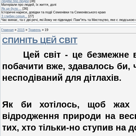
Людям про людей
[38]
Матеріали про людей, їх життя, долі
Як це було ...
[36]
Історичні нариси, довідки та події Семенівки та Семенівського краю
З глибин серця...
[27]
Час минає, та є дві речі, які йому не підвладні: Пам"ять та Мистецтво, яке є людською
Главная
»
2015
»
Травень
»
19
СПИНІТЬ ЦЕЙ СВІТ
Цей світ - це безмежне від
побачити вже, здавалось би, 
несподіваний для дітлахів.
Як би хотілось, щоб жах 
відродження природи на весн
тих, хто тільки-но ступив на 