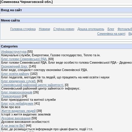
[
Семеновка Черниговской обл.
]
Вход на сайт
Меню сайта
Головна сторінка
Новини
Стрічка новин
Дошка оголошень
Блог
Фотоаль
Семенівка на карті
Ві
Categories
Инфраструктура
[55]
Комунальні служби, Енергетики, Газове господарство, Тепло та ін.
Блог голови Семенівської РДА.
[69]
Блог голови Семенівської РДА. Блог веде особисто голова Семенівської РДА - Деденко 
Економічний блог.
[145]
Блог веде, спеціаліст сектору економіки Семенівскої РДА.
Блог освіти району
[182]
Блог педагогів, методистів та людей, що працюють на ниві освіти і науки
Блог юридичних служб.
[63]
Семенівський районний центр зайнятості.
[0]
Семенівський районний центр зайнятості- інформує.
Блог правоохоронців
[26]
Прикордоння
[24]
Блог прикордонної та митної служби
Блог усіх небайдужих
[41]
Всім про все
Життя видатних людей
[39]
Історії з життя видатних земляків
Духовне виховання
[59]
Духовне виховання особистості
А чи знаєте Ви?
[44]
Блог, де розміщується інформація про цікаві факти, події і т.п.