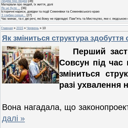
Людям про людей
[38]
Матеріали про людей, їх життя, долі
Як це було ...
[36]
Історичні нариси, довідки та події Семенівки та Семенівського краю
З глибин серця...
[27]
Час минає, та є дві речі, які йому не підвладні: Пам"ять та Мистецтво, яке є людською
Главная
»
2015
»
Червень
»
10
Як зміниться структура здобуття 
Перший заступн
Совсун під час 
зміниться стру
разі ухвалення н
Вона нагадала, що законопроек
далі »