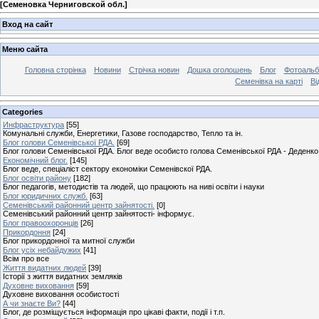
[
Семеновка Черниговской обл.
]
Вход на сайт
Меню сайта
Головна сторінка
Новини
Стрічка новин
Дошка оголошень
Блог
Фотоаль
Семенівка на карті
Ві
Categories
Инфраструктура
[55]
Комунальні служби, Енергетики, Газове господарство, Тепло та ін.
Блог голови Семенівської РДА.
[69]
Блог голови Семенівської РДА. Блог веде особисто голова Семенівської РДА - Деденко 
Економічний блог.
[145]
Блог веде, спеціаліст сектору економіки Семенівскої РДА.
Блог освіти району
[182]
Блог педагогів, методистів та людей, що працюють на ниві освіти і науки
Блог юридичних служб.
[63]
Семенівський районний центр зайнятості.
[0]
Семенівський районний центр зайнятості- інформує.
Блог правоохоронців
[26]
Прикордоння
[24]
Блог прикордонної та митної служби
Блог усіх небайдужих
[41]
Всім про все
Життя видатних людей
[39]
Історії з життя видатних земляків
Духовне виховання
[59]
Духовне виховання особистості
А чи знаєте Ви?
[44]
Блог, де розміщується інформація про цікаві факти, події і т.п.