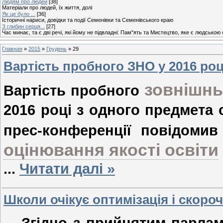
Людям про людей
[38]
Матеріали про людей, їх життя, долі
Як це було ...
[36]
Історичні нариси, довідки та події Семенівки та Семенівського краю
З глибин серця...
[27]
Час минає, та є дві речі, які йому не підвладні: Пам"ять та Мистецтво, яке є людською
Главная
»
2015
»
Грудень
»
29
Вартість пробного ЗНО у 2016 роц
зовнішнь
Вартість пробного
2016 році з одного предмета 
прес-конференції повідоми
оцінювання якості освіти
...
Читати далі »
Школи очікує оптимізація і скоро
Згідно з прийнятим парла