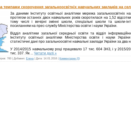
 за темпами скорочення загальноосвітніх навчальних закладів на сел
За даними Інституту освітньої аналітики мережа загальноосвітніх на
протягом останніх двох навчальних років скоротилася на 1,52 відсотк
тому числі і вечірні змінні школи, спеціальні школи та школи-і
посиланням на прес-службу Міністерства освіти і науки України.
Відділ аналітики загальної середньої освіти та відділ інформацій
Інституту освітньої аналітики Міністерства освіти і науки Україн
статистичні дані про загальноосвітні навчальні заклади України за два н
У 2014/2015 навчальному році працювало 17 тис. 604 ЗНЗ, і у 2015/2
тис. 337. Як
...
Читати далі »
тров:
760
|
Добавил:
Елена
|
Дата:
14.01.2016
|
Комментарии (0)