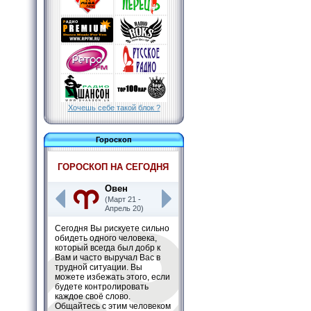
Хочешь себе такой блок ?
Гороскоп
ГОРОСКОП НА СЕГОДНЯ
Овен
(Март 21 -
Апрель 20)
Сегодня Вы рискуете сильно
обидеть одного человека,
который всегда был добр к
Вам и часто выручал Вас в
трудной ситуации. Вы
можете избежать этого, если
будете контролировать
каждое своё слово.
Общайтесь с этим человеком