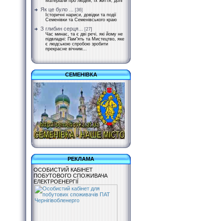
Матеріали про людей, їх життя, долі
Як це було ...
[36]
Історичні нариси, довідки та події
Семенівки та Семенівського краю
З глибин серця...
[27]
Час минає, та є дві речі, які йому не
підвладні: Пам"ять та Мистецтво, яке
є людською спробою зробити
прекрасне вічним...
СЕМЕНІВКА
РЕКЛАМА
ОСОБИСТИЙ КАБІНЕТ
ПОБУТОВОГО СПОЖИВАЧА
ЕЛЕКТРОЕНЕРГІЇ