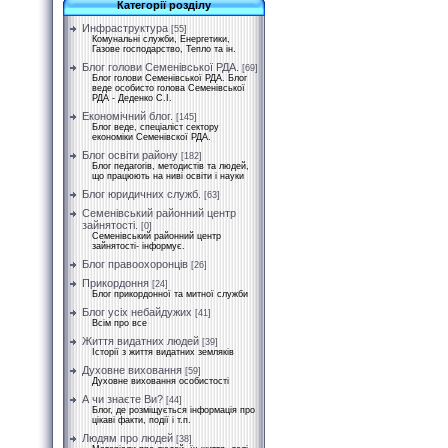
Категорії розділу
Инфраструктура
[55]
Комунальні служби, Енергетики,
Газове господарство, Тепло та ін.
Блог голови Семенівської РДА.
[69]
Блог голови Семенівської РДА. Блог
веде особисто голова Семенівської
РДА - Деденко С.І.
Економічний блог.
[145]
Блог веде, спеціаліст сектору
економіки Семенівскої РДА.
Блог освіти району
[182]
Блог педагогів, методистів та людей,
що працюють на ниві освіти і науки
Блог юридичних служб.
[63]
Семенівський районний центр
зайнятості.
[0]
Семенівський районний центр
зайнятості- інформує.
Блог правоохоронців
[26]
Прикордоння
[24]
Блог прикордонної та митної служби
Блог усіх небайдужих
[41]
Всім про все
Життя видатних людей
[39]
Історії з життя видатних земляків
Духовне виховання
[59]
Духовне виховання особистості
А чи знаєте Ви?
[44]
Блог, де розміщується інформація про
цікаві факти, події і т.п.
Людям про людей
[38]