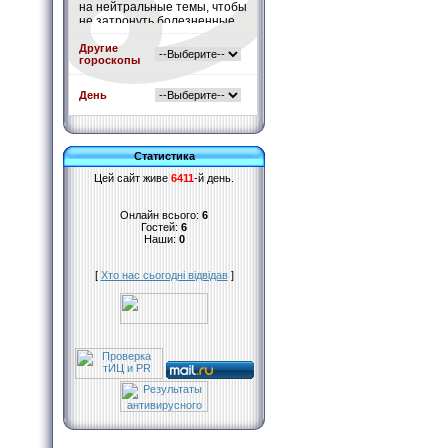
на нейтральные темы, чтобы
не затронуть болезненные
для Вас сферы, в которых
Вы взорвётесь и потеряете
Другие
гороскопы
контроль.
Подробнее
»
День
Статистика
Цей сайт живе
6411
-й день.
Онлайн всього:
6
Гостей:
6
Наши:
0
[
Хто нас сьогодні відвідав
]