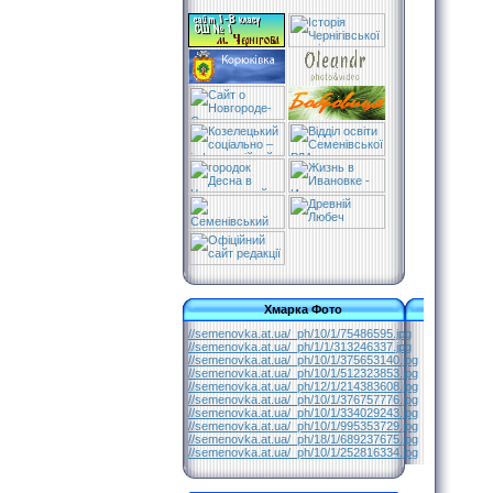
Хмарка Фото
//semenovka.at.ua/_ph/10/1/75486595.jpg
//semenovka.at.ua/_ph/1/1/313246337.jpg
//semenovka.at.ua/_ph/10/1/375653140.jpg
//semenovka.at.ua/_ph/10/1/512323853.jpg
//semenovka.at.ua/_ph/12/1/214383608.jpg
//semenovka.at.ua/_ph/10/1/376757776.jpg
//semenovka.at.ua/_ph/10/1/334029243.jpg
//semenovka.at.ua/_ph/10/1/995353729.jpg
//semenovka.at.ua/_ph/18/1/689237675.jpg
//semenovka.at.ua/_ph/10/1/252816334.jpg