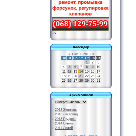
-->
Календар
«
Січень 2016
»
Пн
Вт
Ср
Чт
Пт
Сб
Нд
1
2
3
4
5
6
7
8
9
10
11
12
13
14
15
16
17
18
19
20
21
22
23
24
25
26
27
28
29
30
31
Архив записів
2013 Жовтень
2013 Листопад
2013 Грудень
2014 Січень
2014 Лютий