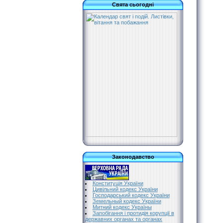
Свята сьогодні
Законодавство
Конституція України
Цивільний кодекс України
Господарський кодекс України
Земельный кодекс України
Митний кодекс Україны
Запобігання і протидія корупції в
державних органах та органах