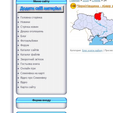
Главная
»
2016
»
Січень
»
14
Меню сайту
Чернігівщина - лідер
Головна сторінка
Новини
Стрічка новин
Дошка оголошень
Блог
Фотоальбоми
Форум
Каталог сайтів
Категория:
Блог освіти району
|
Просмо
Каталог файлів
Зворотний зв'язок
Гостьова книга
Онлайн ігри
Семенівка на карті
Відео про Семенівку
Відео
Карта сайту
Форма входу