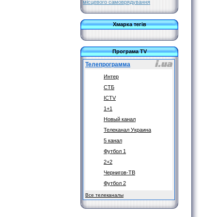
місцевого самоврядування
Хмарка тегів
Програма TV
Телепрограмма
Интер
СТБ
ICTV
1+1
Новый канал
Телеканал Украина
5 канал
Футбол 1
2+2
Чернигов-ТВ
Футбол 2
Все телеканалы