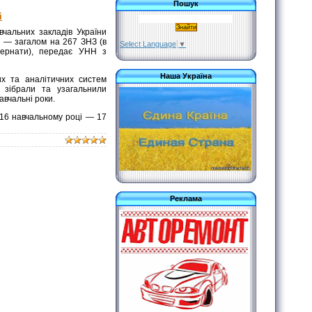
Пошук
і
вчальних закладів України
и — загалом на 267 ЗНЗ (в
Select Language
▼
нтернати), передає УНН з
Наша Україна
них та аналітичних систем
и зібрали та узагальнили
авчальні роки.
016 навчальному році — 17
Реклама