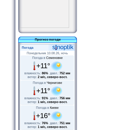
Прогноз погоди
Погода
Понедельник 10.08.26, ночь
Погода в
Семеновке
+11°
влажность:
86%
давл.:
752 мм
ветер:
2 м/с, северо-вост.
Погода в
Чернигове
+11°
влажность:
91%
давл.:
756 мм
ветер:
1 м/с, северо-вост.
Погода в
Киеве
+16°
влажность:
76%
давл.:
751 мм
ветер:
1 м/с, северо-вост.