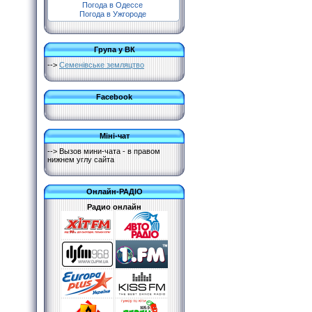
Погода в Одессе
Погода в Ужгороде
Група у ВК
-->
Семенівське земляцтво
Facebook
Міні-чат
--> Вызов мини-чата - в правом
нижнем углу сайта
Онлайн-РАДІО
Радио онлайн