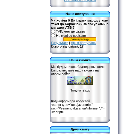
Показать весь архив
Наше опитування
Чи хотіли б Ви їздити маршрутним
таксі до Корюківки за покупками в
магазин АТБ ?
ТАК, мені це цікаво
НІ, мені це нецікаво
Результати
|
Архів опитувань
Всього відповідей:
17
Наша кнопка
Мы будем очень благодарны, если
Вы разместите нашу кнопку на
своем сайте
Код информера новостей
Друзі сайту