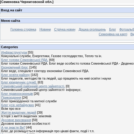
[
Семеновка Черниговской обл.
]
Вход на сайт
Меню сайта
Головна сторінка
Новини
Стрічка новин
Дошка оголошень
Блог
Фотоаль
Семенівка на карті
Ві
Categories
Инфраструктура
[55]
Комунальні служби, Енергетики, Газове господарство, Тепло та ін.
Блог голови Семенівської РДА.
[69]
Блог голови Семенівської РДА. Блог веде особисто голова Семенівської РДА - Деденко 
Економічний блог.
[145]
Блог веде, спеціаліст сектору економіки Семенівскої РДА.
Блог освіти району
[182]
Блог педагогів, методистів та людей, що працюють на ниві освіти і науки
Блог юридичних служб.
[63]
Семенівський районний центр зайнятості.
[0]
Семенівський районний центр зайнятості- інформує.
Блог правоохоронців
[26]
Прикордоння
[24]
Блог прикордонної та митної служби
Блог усіх небайдужих
[41]
Всім про все
Життя видатних людей
[39]
Історії з життя видатних земляків
Духовне виховання
[59]
Духовне виховання особистості
А чи знаєте Ви?
[44]
Блог, де розміщується інформація про цікаві факти, події і т.п.