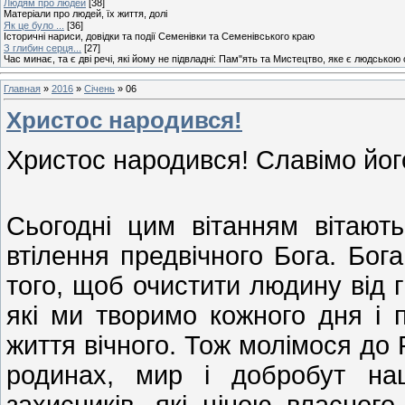
Людям про людей
[38]
Матеріали про людей, їх життя, долі
Як це було ...
[36]
Історичні нариси, довідки та події Семенівки та Семенівського краю
З глибин серця...
[27]
Час минає, та є дві речі, які йому не підвладні: Пам"ять та Мистецтво, яке є людською
Главная
»
2016
»
Січень
»
06
Христос народився!
Христос народився! Славімо йог
Сьогодні цим вітанням вітают
втілення предвічного Бога. Бог
того, щоб очистити людину від г
які ми творимо кожного дня і 
життя вічного. Тож молімося до
родинах, мир і добробут на
захисників, які ціною власного