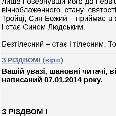
лише повернувши його до первіс
вічноблаженного стану святост
Тройці, Син Божий – приймає в є
і стає Сином Людським.
Безтілесний – стає і тілесним. Т
З РІЗДВОМ! (вірш)
Вашій увазі, шановні читачі, 
написаний 07.01.2014 року.
З РІЗДВОМ !