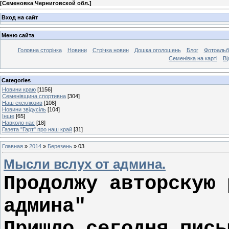
[
Семеновка Черниговской обл.
]
Вход на сайт
Меню сайта
Головна сторінка
Новини
Стрічка новин
Дошка оголошень
Блог
Фотоаль
Семенівка на карті
Ві
Categories
Новини краю
[1156]
Семенівщина спортивна
[304]
Наш ексклюзив
[108]
Новини звідусіль
[104]
Інше
[65]
Навколо нас
[18]
Газета "Гарт" про наш край
[31]
Главная
»
2014
»
Березень
»
03
Мысли вслух от админа.
Продолжу авторскую 
админа"