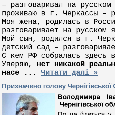
– разговаривал на русском
проживаю в г. Черкассы – 
Моя жена, родилась в Росс
разговаривает на русском 
Мой сын, родился в г. Чер
детский сад – разговарива
С кем РФ собралась здесь 
Уверяю,
нет никакой реаль
насе
...
Читати далі »
Призначено голову Чернігівської
Володимира Ів
Чернігівської об
По це йдеться у 