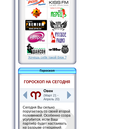
Хочешь себе такой блок ?
Гороскоп
ГОРОСКОП НА СЕГОДНЯ
Овен
(Март 21 -
Апрель 20)
Сегодня Вы сильно
поругаетесь со своей второй
половинкой. Особенно ссора
усугубится, если Ваш
партнёр будет настаивать
на разрыве отношений.