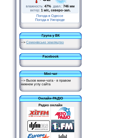
влажность:
47%
давл.:
746 мм
ветер:
1 м/с, северо-зап.
Погода в Одессе
Погода в Ужгороде
Група у ВК
-->
Семенівське земляцтво
Facebook
Міні-чат
--> Вызов мини-чата - в правом
нижнем углу сайта
Онлайн-РАДІО
Радио онлайн