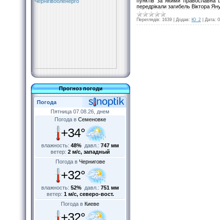
пунктів за якими православна 
передрікали загибель Віктора Ян
Переглядів:
1639
|
Додав:
Ю_2
|
Дата:
0
Прогноз погоди
Погода
Пятница 07.08.26, днем
Погода в
Семеновке
+34°
влажность:
48%
давл.:
747 мм
ветер:
2 м/с, западный
Погода в
Чернигове
+32°
влажность:
52%
давл.:
751 мм
ветер:
1 м/с, северо-вост.
Погода в
Киеве
+32°