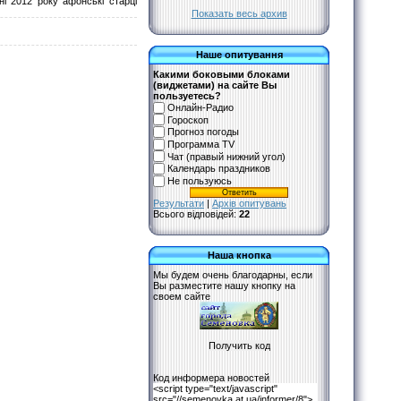
і 2012 року афонські старці
Показать весь архив
Наше опитування
Какими боковыми блоками
(виджетами) на сайте Вы
пользуетесь?
Онлайн-Радио
Гороскоп
Прогноз погоды
Программа TV
Чат (правый нижний угол)
Календарь праздников
Не пользуюсь
Результати
|
Архів опитувань
Всього відповідей:
22
Наша кнопка
Мы будем очень благодарны, если
Вы разместите нашу кнопку на
своем сайте
Код информера новостей