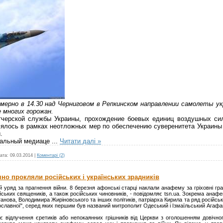
ерно в 14.30 над Черниговом в Репкинском направлении самолеты ук
 многих горожан.
рской службы Украины, прохождение боевых единиц воздушных сил
лялось в рамках неотложных мер по обеспечению суверенитета Украины
.
нальный медиаце
...
Читати далі »
ата:
09.03.2014
|
Коментарі (2)
чно прокляли російських і українських зрадників
уряд за прагнення війни. 8 березня афонські старці наклали анафему за гріховні гра
ійських священиків, а також російських чиновників, - повідомляє tsn.ua. Зокрема ана
анова, Володимира Жиріновського та інших політиків, патріарха Кирила та ряд російськи
вославної", серед яких першим був названий митрополит Одеський і Ізмаїльський Агафан
 відлучення єретиків або непокаянних грішників від Церкви з оголошенням довічног