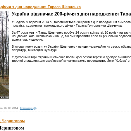
0-річчя з дня народження Тараса Шевченка
Україна відзначає 200-річчя з дня народження Тар
У неділю, 9 березня 2014 р., виповнюється 200 років з дня народження символа 
прозаїка, художника і громадського діяча - Тараса Григоровича Шевченка.
За 47 років життя Тарас Шевченко пробув 24 роки у кріпацтві, 10 років - на засл
жандармів. Але, незважаючи на це, він зміг проявити себе як різнобічно обдаров
драматург, художник.
В історичному розвитку України Шевченко - явище незвичайне як своєю обдаров
літературі, мистецтві, культурі.
У духовній історії України Шевченко посів і досі беззастережно посідає винятко
творчої спадщини для української культури важко переоцінити. Його "Кобзар" з
та:
09.03.2014
|
Коментарі (0)
д Черниговом
Черниговом