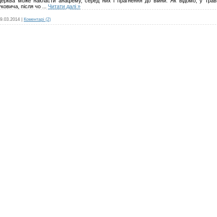
церква може накласти анафему, серед них і прагнення до війни. Як відомо, у травн
уковича, після чо
...
Читати далі »
9.03.2014
|
Коментарі (2)