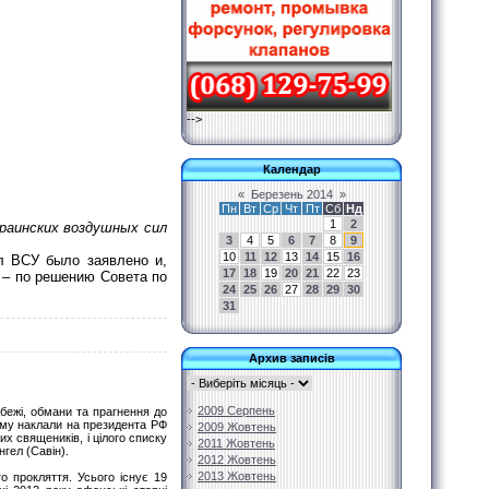
-->
Календар
«
Березень 2014
»
Пн
Вт
Ср
Чт
Пт
Сб
Нд
1
2
раинских воздушных сил
3
4
5
6
7
8
9
10
11
12
13
14
15
16
 ВСУ было заявлено и,
17
18
19
20
21
22
23
 – по решению Совета по
24
25
26
27
28
29
30
31
Архив записів
2009 Серпень
бежі, обмани та прагнення до
фему наклали на президента РФ
2009 Жовтень
х священиків, і цілого списку
2011 Жовтень
гел (Савін).
2012 Жовтень
2013 Жовтень
о прокляття. Усього існує 19