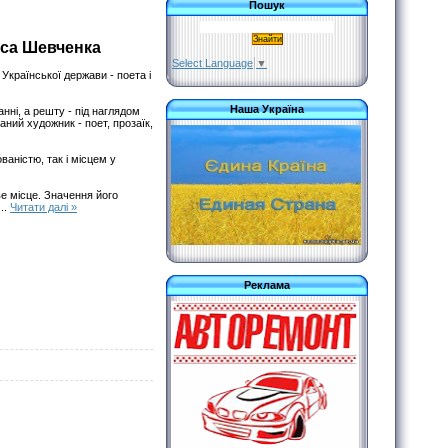
Пошук
аса Шевченка
Select Language
▼
Української держави - поета і
Наша Україна
анні, а решту - під наглядом
аний художник - поет, прозаїк,
аністю, так і місцем у
ве місце. Значення його
...
Читати далі »
Реклама