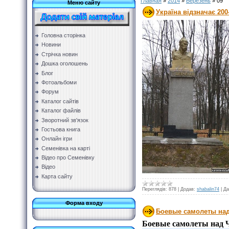
Главная
»
2014
»
Березень
»
09
Меню сайту
Україна відзначає 20
Головна сторінка
Новини
Стрічка новин
Дошка оголошень
Блог
Фотоальбоми
Форум
Каталог сайтів
Каталог файлів
Зворотний зв'язок
Гостьова книга
Онлайн ігри
Семенівка на карті
Відео про Семенівку
Відео
Карта сайту
Переглядів:
878
|
Додав:
shabalin74
|
Да
Форма входу
Боевые самолеты на
Боевые самолеты над 