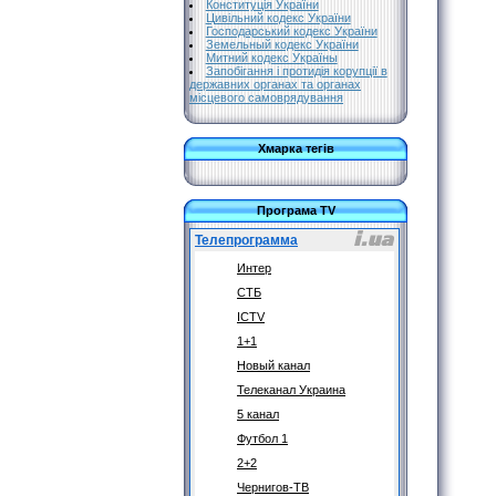
Конституція України
Цивільний кодекс України
Господарський кодекс України
Земельный кодекс України
Митний кодекс Україны
Запобігання і протидія корупції в
державних органах та органах
місцевого самоврядування
Хмарка тегів
Програма TV
Телепрограмма
Интер
СТБ
ICTV
1+1
Новый канал
Телеканал Украина
5 канал
Футбол 1
2+2
Чернигов-ТВ