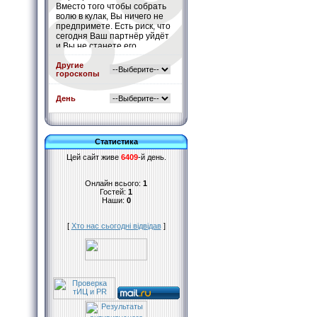
Вместо того чтобы собрать
волю в кулак, Вы ничего не
предпримете. Есть риск, что
сегодня Ваш партнёр уйдёт
и Вы не станете его
останавливать.
Подробнее
»
Другие
гороскопы
День
Статистика
Цей сайт живе
6409
-й день.
Онлайн всього:
1
Гостей:
1
Наши:
0
[
Хто нас сьогодні відвідав
]