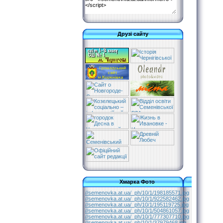
Друзі сайту
Хмарка Фото
//semenovka.at.ua/_ph/10/1/198185571.jpg
//semenovka.at.ua/_ph/10/1/922582462.jpg
//semenovka.at.ua/_ph/10/1/195119725.jpg
//semenovka.at.ua/_ph/10/1/504861057.jpg
//semenovka.at.ua/_ph/10/1/777307710.jpg
//semenovka.at.ua/_ph/10/1/37979468.jpg