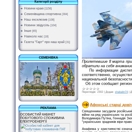
Категорії розділу
Новини краю
[1156]
Семенівщина спортивна
[304]
Наш ексклюзив
[108]
Новини звідусіль
[104]
Інше
[65]
Навколо нас
[18]
Газета "Гарт" про наш край
[31]
СЕМЕНІВКА
Пролетевшие 8 марта прим
обратили на себя внимание
По информации диспетче
соответственно, осуществ
национальной безопасности
Об этом сообщает регио
Переглядів:
2302
|
Додав:
shabalin74
|
Д
Афонські старці дові
РЕКЛАМА
Священники засудили російський 
ОСОБИСТИЙ КАБІНЕТ
війни на ряд українських та рос
ПОБУТОВОГО СПОЖИВАЧА
Володимира Путіна, Геннадія Зюг
ЕЛЕКТРОЕНЕРГІЇ
"українських зрадників віри пра
Анафема у християнстві означає