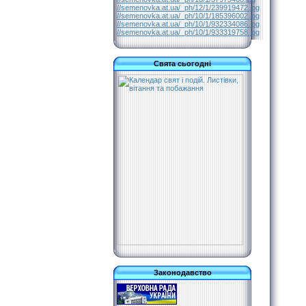
//semenovka.at.ua/_ph/12/1/239919472.jpg
//semenovka.at.ua/_ph/10/1/185396002.jpg
//semenovka.at.ua/_ph/10/1/932334086.jpg
//semenovka.at.ua/_ph/10/1/933319758.jpg
Свята сьогодні
Законодавство