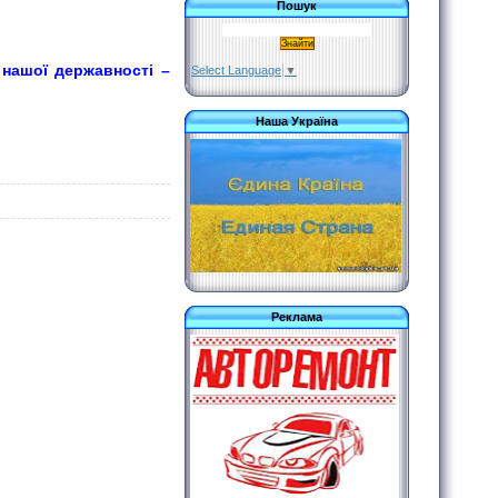
Пошук
нашої державності –
Select Language
▼
Наша Україна
Реклама