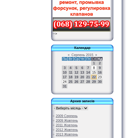
-->
Календар
«
Серпень 2015
»
Пн
Вт
Ср
Чт
Пт
Сб
Нд
1
2
3
4
5
6
7
8
9
10
11
12
13
14
15
16
17
18
19
20
21
22
23
24
25
26
27
28
29
30
31
Архив записів
2009 Серпень
2009 Жовтень
2011 Жовтень
2012 Жовтень
2013 Жовтень