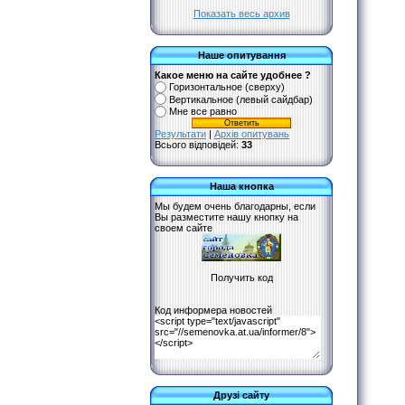
Показать весь архив
Наше опитування
Какое меню на сайте удобнее ?
Горизонтальное (сверху)
Вертикальное (левый сайдбар)
Мне все равно
Результати
|
Архів опитувань
Всього відповідей:
33
Наша кнопка
Мы будем очень благодарны, если
Вы разместите нашу кнопку на
своем сайте
Код информера новостей
Друзі сайту