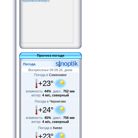
Прогноз погоди
Погода
Воскресенье 09.08.26, днем
Погода в
Семеновке
+23°
влажность:
44%
давл.:
752 мм
ветер:
4 м/с, северный
Погода в
Чернигове
+24°
влажность:
45%
давл.:
756 мм
ветер:
4 м/с, северный
Погода в
Киеве
+23°