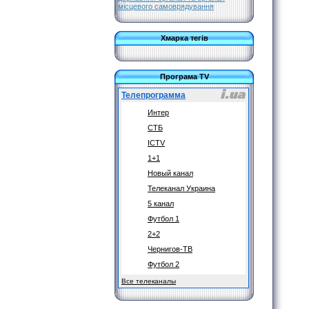
місцевого самоврядування
Хмарка тегів
Програма TV
Телепрограмма
Интер
СТБ
ICTV
1+1
Новый канал
Телеканал Украина
5 канал
Футбол 1
2+2
Чернигов-ТВ
Футбол 2
Все телеканалы