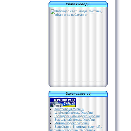
Свята сьогодні
Законодавство
Конституція України
Цивільний кодекс України
Господарський кодекс України
Земельный кодекс України
Митний кодекс Україны
Запобігання і протидія корупції в
державних органах та органах