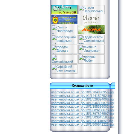
Хмарка Фото
//semenovka.at.ua/_ph/10/1/704990956.jpg
//semenovka.at.ua/_ph/1/1/144159752.jpg
//semenovka.at.ua/_ph/10/1/528824006.jpg
//semenovka.at.ua/_ph/10/1/646305878.jpg
//semenovka.at.ua/_ph/10/1/185396002.jpg
//semenovka.at.ua/_ph/12/1/689200676.jpg
//semenovka.at.ua/_ph/15/1/397826597.jpg
//semenovka.at.ua/_ph/10/1/503645185.jpg
//semenovka.at.ua/_ph/10/1/631148976.jpg
//semenovka.at.ua/_ph/10/1/800842221.jpg