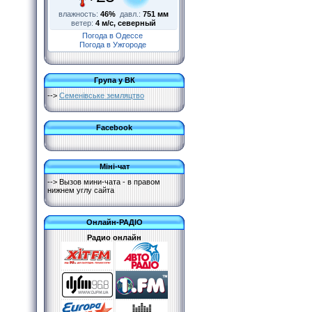
влажность:
46%
давл.:
751 мм
ветер:
4 м/с, северный
Погода в Одессе
Погода в Ужгороде
Група у ВК
-->
Семенівське земляцтво
Facebook
Міні-чат
--> Вызов мини-чата - в правом
нижнем углу сайта
Онлайн-РАДІО
Радио онлайн