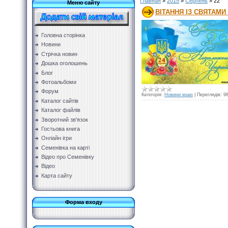
Главная
»
2015
»
Серпень
»
22
Меню сайту
ВІТАННЯ ІЗ СВЯТАМИ
Головна сторінка
Новини
Стрічка новин
Дошка оголошень
Блог
Фотоальбоми
Форум
Категорія:
Новини краю
|
Переглядів:
9
Каталог сайтів
Каталог файлів
Зворотний зв'язок
Гостьова книга
Онлайн ігри
Семенівка на карті
Відео про Семенівку
Відео
Карта сайту
Форма входу