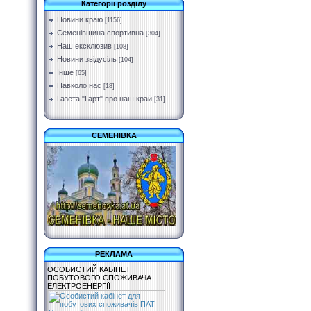
Категорії розділу
Новини краю
[1156]
Семенівщина спортивна
[304]
Наш ексклюзив
[108]
Новини звідусіль
[104]
Інше
[65]
Навколо нас
[18]
Газета "Гарт" про наш край
[31]
СЕМЕНІВКА
РЕКЛАМА
ОСОБИСТИЙ КАБІНЕТ
ПОБУТОВОГО СПОЖИВАЧА
ЕЛЕКТРОЕНЕРГІЇ