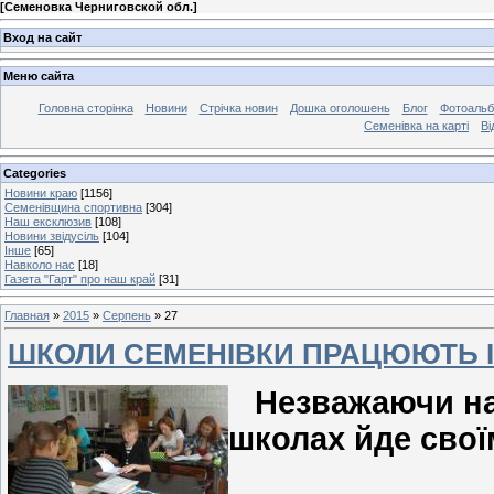
[
Семеновка Черниговской обл.
]
Вход на сайт
Меню сайта
Головна сторінка
Новини
Стрічка новин
Дошка оголошень
Блог
Фотоаль
Семенівка на карті
Ві
Categories
Новини краю
[1156]
Семенівщина спортивна
[304]
Наш ексклюзив
[108]
Новини звідусіль
[104]
Інше
[65]
Навколо нас
[18]
Газета "Гарт" про наш край
[31]
Главная
»
2015
»
Серпень
»
27
ШКОЛИ СЕМЕНІВКИ ПРАЦЮЮТЬ І
Незважаючи на т
школах йде свої