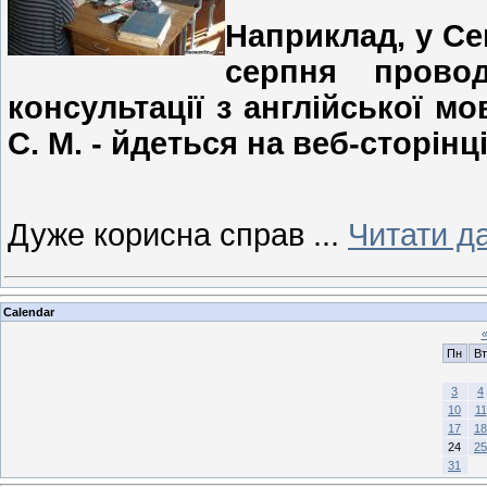
Наприклад, у Сем
серпня провод
консультації з англійської м
С. М. - йдеться на веб-сторінц
Дуже корисна справ
...
Читати да
Calendar
Пн
Вт
3
4
10
11
17
18
24
25
31