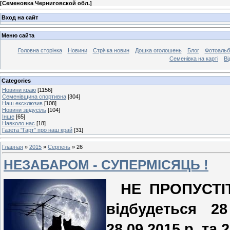
[
Семеновка Черниговской обл.
]
Вход на сайт
Меню сайта
Головна сторінка
Новини
Стрічка новин
Дошка оголошень
Блог
Фотоаль
Семенівка на карті
Ві
Categories
Новини краю
[1156]
Семенівщина спортивна
[304]
Наш ексклюзив
[108]
Новини звідусіль
[104]
Інше
[65]
Навколо нас
[18]
Газета "Гарт" про наш край
[31]
Главная
»
2015
»
Серпень
»
26
НЕЗАБАРОМ - СУПЕРМІСЯЦЬ !
НЕ ПРОПУСТІТ
відбудеться 2
28.09.2015 р. та 