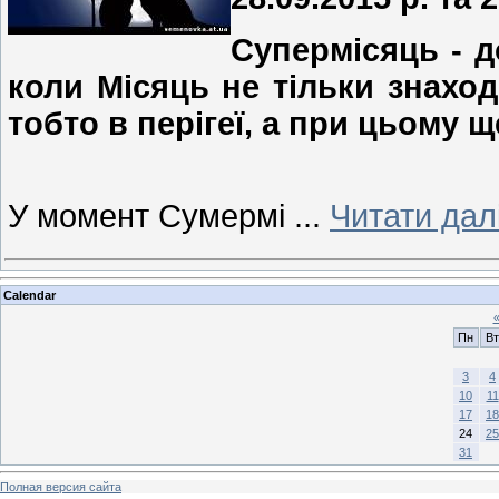
Супермісяць - д
коли Місяць не тільки знаход
тобто в перігеї, а при цьому 
У момент Сумермі
...
Читати дал
Calendar
Пн
Вт
3
4
10
11
17
18
24
25
31
Полная версия сайта